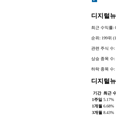
디지털뉴
최근 수익률: 0
순위: 199위 (
관련 주식 수: 
상승 종목 수:
하락 종목 수:
디지털뉴
기간
최근 
1주일
5.17%
1개월
6.68%
3개월
8.43%