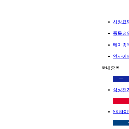
시장요
종목요
테마종
인사이
국내종목
삼성전
SK하