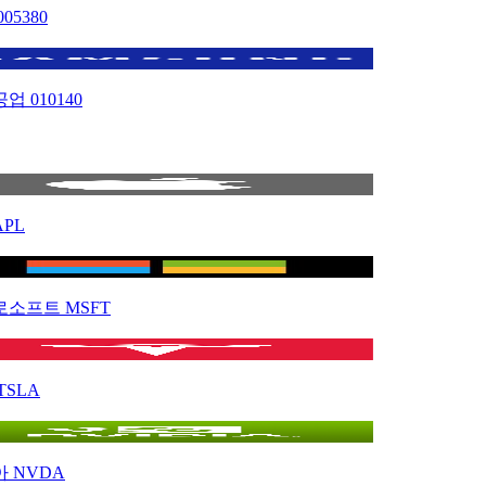
005380
공업
010140
APL
로소프트
MSFT
TSLA
아
NVDA