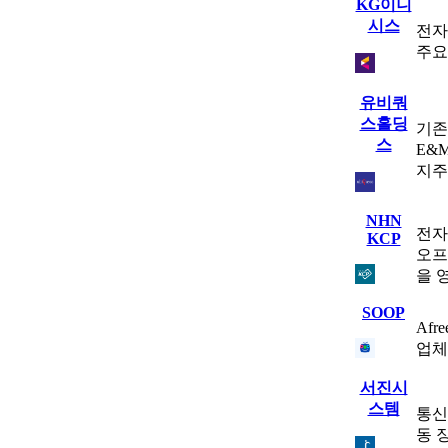
KG이니
시스
전자
주요
유비쿼
스홀딩
기존
스
E&
지주
NHN
전자
KCP
오프
을 
SOOP
Af
업체
서진시
스템
통신
동 