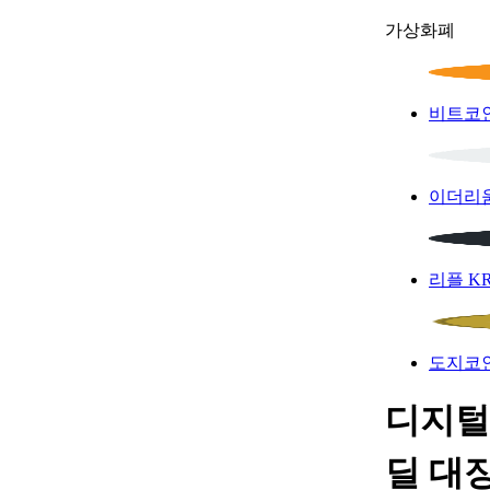
가상화폐
비트코
이더리
리플
K
도지코
디지털
딜 대장