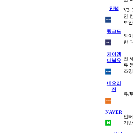
안랩
V3,
안 
보안
링크드
와이
한 
케이엠
전 
더블유
류 
조명
네오리
진
유/
NAVER
인터
기반