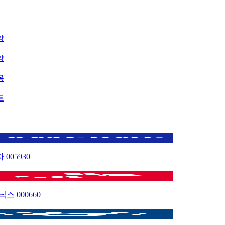
약
약
목
트
자
005930
이닉스
000660