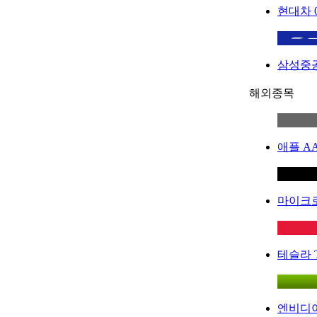
현대차
삼성중
해외종목
애플
A
마이크
테슬라
엔비디