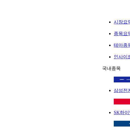
시장요
종목요
테마종
인사이
국내종목
삼성전
SK하