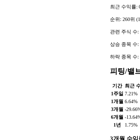
최근 수익률: 0
순위: 260위 (
관련 주식 수: 
상승 종목 수:
하락 종목 수:
피팅/밸
기간
최근 
1주일
7.21%
1개월
6.64%
3개월
-29.66
6개월
-13.64
1년
1.75%
3개월 수익