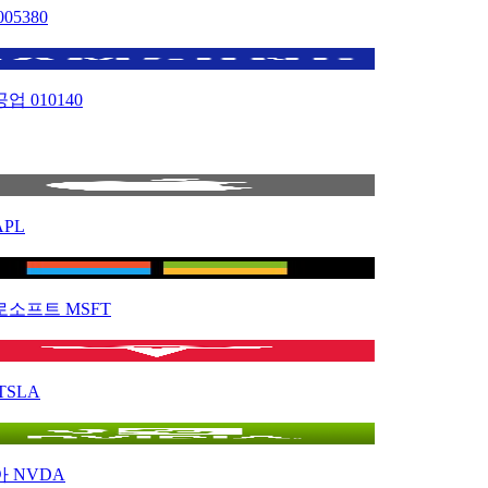
005380
공업
010140
APL
로소프트
MSFT
TSLA
아
NVDA