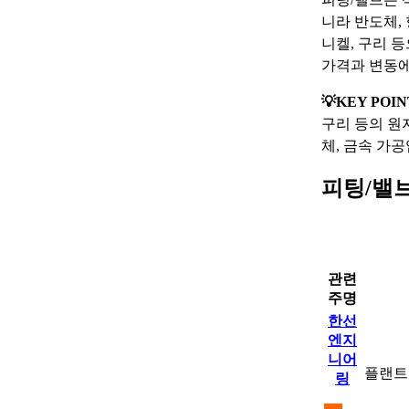
니라 반도체, 
니켈, 구리 
가격과 변동에
💡KEY POIN
구리 등의 원
체, 금속 가
피팅/밸
관련
주명
한선
엔지
니어
플랜트
링