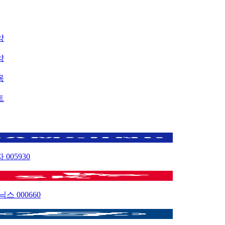
약
약
목
트
자
005930
이닉스
000660