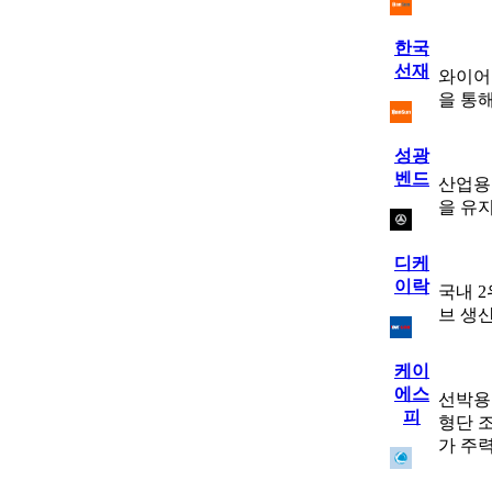
한국
선재
와이어
을 통
성광
벤드
산업용
을 유
디케
이락
국내 
브 생
케이
에스
선박용
피
형단 
가 주