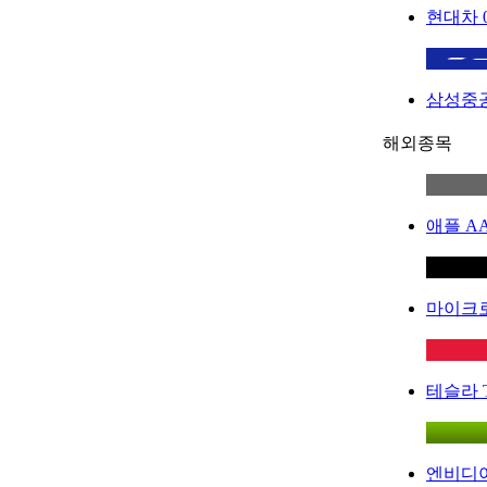
현대차
삼성중
해외종목
애플
A
마이크
테슬라
엔비디