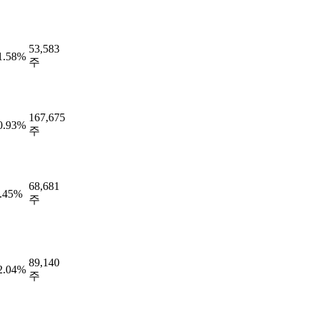
53,583
1.58%
주
167,675
0.93%
주
68,681
.45%
주
89,140
2.04%
주