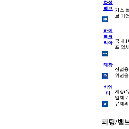
화성
밸브
가스 
브 기
하이
록코
국내 
리아
프 업
태광
산업용
위권을
비엠
계장(
티
업체로
유체의
피팅/밸