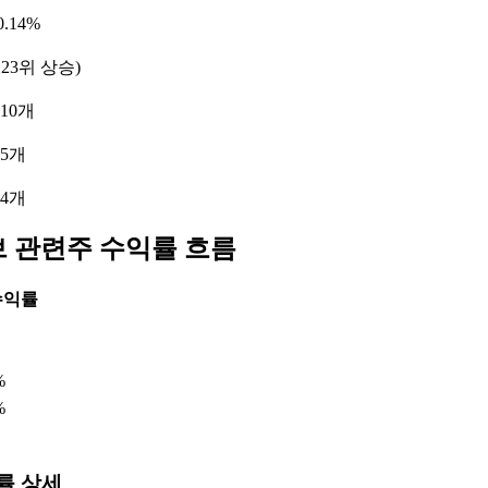
.14%
123위 상승)
10개
 5개
 4개
브 관련주 수익률 흐름
수익률
%
%
률 상세