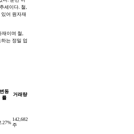
추세이다. 철,
 있어 원자재
자재이며 철,
조하는 정밀 업
변동
거래량
률
142,682
2.27%
주