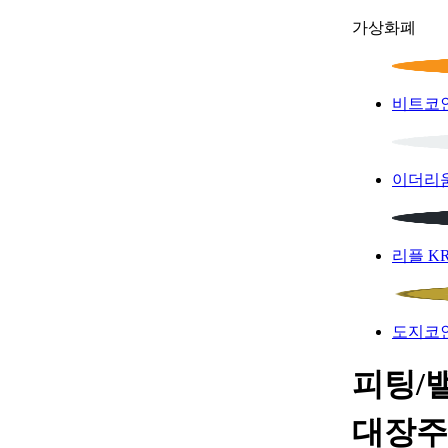
가상화폐
비트코
이더리
리플
K
도지코
피팅/밸
대장주