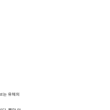
밸브는 유체의
있다. 뿐만 아