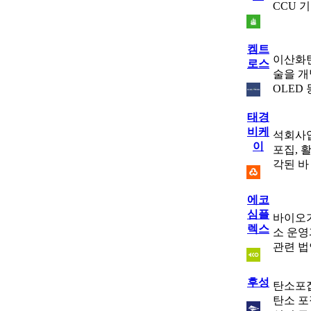
CCU 
켐트
이산화탄
로스
술을 개
OLED
태경
비케
석회사업
이
포집, 
각된 바
에코
심플
바이오가
렉스
소 운영
관련 법
후성
탄소포집
탄소 포