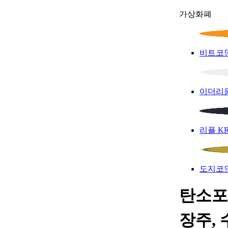
가상화폐
비트코
이더리
리플
K
도지코
탄소포
장주, 