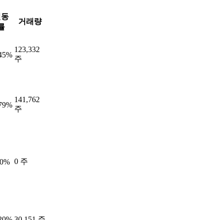
변동
거래량
률
123,332
.45%
주
141,762
.79%
주
0 주
00%
.20%
30,151 주