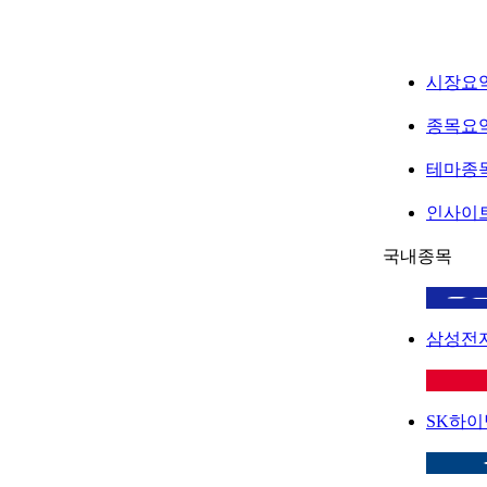
시장요
종목요
테마종
인사이
국내종목
삼성전
SK하