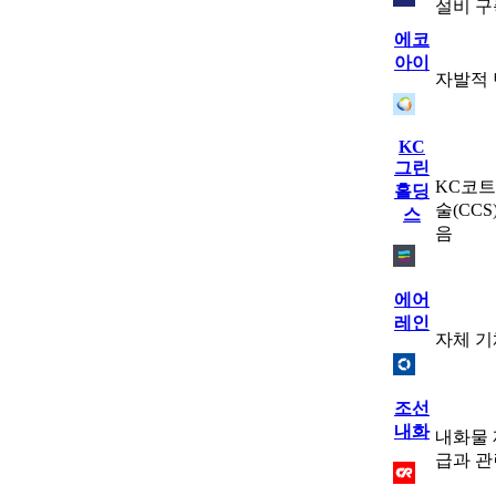
설비 구
에코
아이
자발적 
KC
그린
KC코트
홀딩
술(CC
스
음
에어
레인
자체 기
조선
내화
내화물 
급과 관