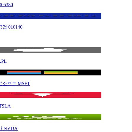
005380
공업
010140
APL
로소프트
MSFT
TSLA
아
NVDA