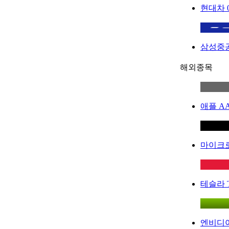
현대차
삼성중
해외종목
애플
A
마이크
테슬라
엔비디