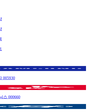
약
약
목
트
자
005930
이닉스
000660