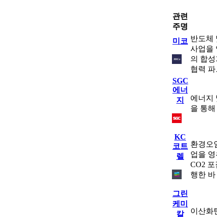
관련
주명
반도체 
미코
사업을 
의 합성
협력 파
SGC
에너
에너지 
지
을 통해
KC
환경오염
코트
업을 영
렐
CO2 
행한 바
그린
케미
이산화탄
칼