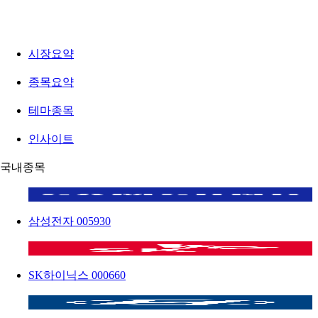
시장요약
종목요약
테마종목
인사이트
국내종목
삼성전자
005930
SK하이닉스
000660