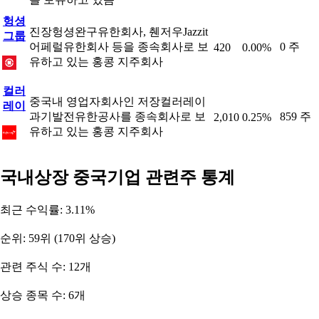
헝셩
진장헝셩완구유한회사, 췐저우Jazzit
그룹
어페럴유한회사 등을 종속회사로 보
0 주
420
0.00%
유하고 있는 홍콩 지주회사
컬러
중국내 영업자회사인 저장컬러레이
레이
과기발전유한공사를 종속회사로 보
859 주
2,010
0.25%
유하고 있는 홍콩 지주회사
국내상장 중국기업 관련주 통계
최근 수익률: 3.11%
순위: 59위 (170위 상승)
관련 주식 수: 12개
상승 종목 수: 6개