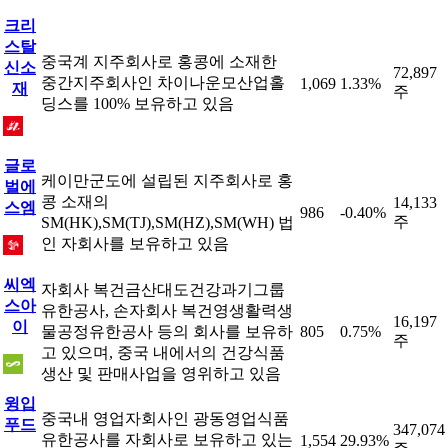
크리
스탈
중국계 지주회사로 홍콩에 소재한
신소
72,897
중간지주회사인 차이나운모산업홀
1,069
1.33%
재
주
딩스를 100% 보유하고 있음
글로
케이만군도에 설립된 지주회사로 홍
벌에
콩 소재의
14,133
스엠
986
-0.40%
주
SM(HK),SM(TJ),SM(HZ),SM(WH) 법
인 자회사를 보유하고 있음
씨엑
자회사 복건금산대도건강과기그룹
스아
유한공사, 손자회사 복건영생활력생
16,197
이
물공정유한공사 등의 회사를 보유하
805
0.75%
주
고 있으며, 중국 내에서의 건강식품
생산 및 판매사업을 영위하고 있음
윙입
중국내 영업자회사인 광동영업식품
푸드
347,074
유한공사를 자회사로 보유하고 있는
1,554
29.93%