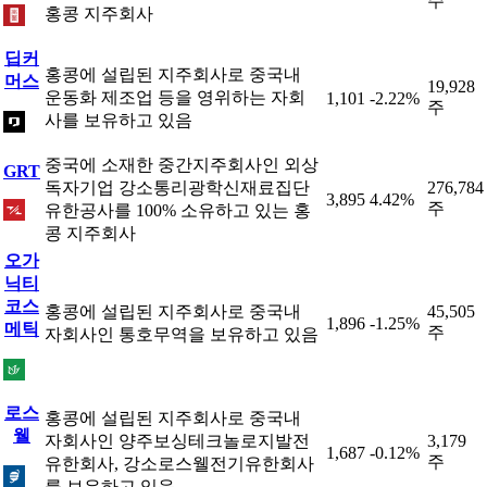
주
홍콩 지주회사
딥커
홍콩에 설립된 지주회사로 중국내
머스
19,928
운동화 제조업 등을 영위하는 자회
1,101
-2.22%
주
사를 보유하고 있음
중국에 소재한 중간지주회사인 외상
GRT
독자기업 강소통리광학신재료집단
276,784
3,895
4.42%
주
유한공사를 100% 소유하고 있는 홍
콩 지주회사
오가
닉티
코스
홍콩에 설립된 지주회사로 중국내
45,505
1,896
-1.25%
메틱
주
자회사인 통호무역을 보유하고 있음
로스
홍콩에 설립된 지주회사로 중국내
웰
자회사인 양주보싱테크놀로지발전
3,179
1,687
-0.12%
주
유한회사, 강소로스웰전기유한회사
를 보유하고 있음