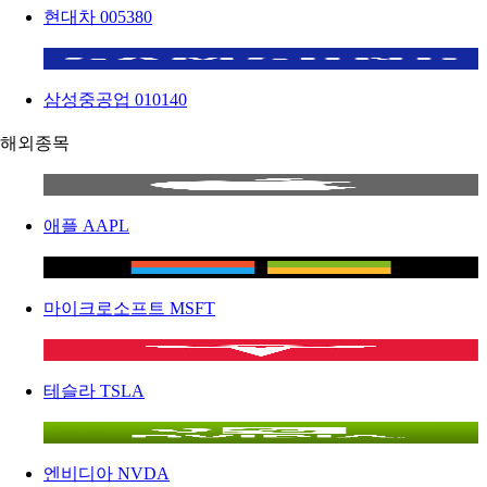
현대차
005380
삼성중공업
010140
해외종목
애플
AAPL
마이크로소프트
MSFT
테슬라
TSLA
엔비디아
NVDA