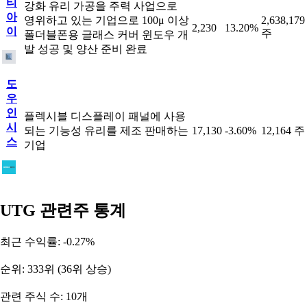
티
강화 유리 가공을 주력 사업으로
아
영위하고 있는 기업으로 100μ 이상
2,638,179
2,230
13.20%
이
주
폴더블폰용 글래스 커버 윈도우 개
발 성공 및 양산 준비 완료
도
우
인
플렉시블 디스플레이 패널에 사용
시
되는 기능성 유리를 제조 판매하는
17,130
-3.60%
12,164 주
스
기업
UTG 관련주 통계
최근 수익률: -0.27%
순위: 333위 (36위 상승)
관련 주식 수: 10개