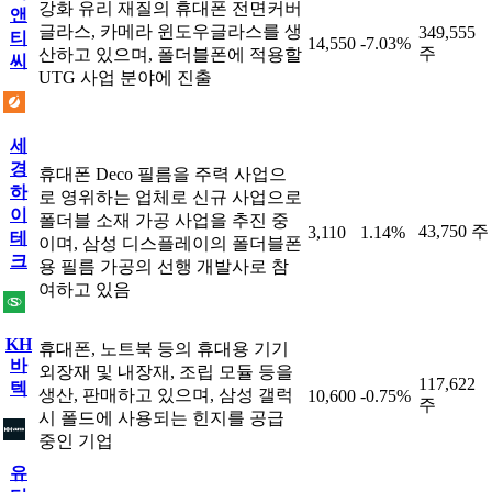
강화 유리 재질의 휴대폰 전면커버
앤
글라스, 카메라 윈도우글라스를 생
349,555
티
14,550
-7.03%
주
산하고 있으며, 폴더블폰에 적용할
씨
UTG 사업 분야에 진출
세
경
휴대폰 Deco 필름을 주력 사업으
하
로 영위하는 업체로 신규 사업으로
이
폴더블 소재 가공 사업을 추진 중
43,750 주
3,110
1.14%
테
이며, 삼성 디스플레이의 폴더블폰
크
용 필름 가공의 선행 개발사로 참
여하고 있음
KH
휴대폰, 노트북 등의 휴대용 기기
바
외장재 및 내장재, 조립 모듈 등을
117,622
텍
생산, 판매하고 있으며, 삼성 갤럭
10,600
-0.75%
주
시 폴드에 사용되는 힌지를 공급
중인 기업
유