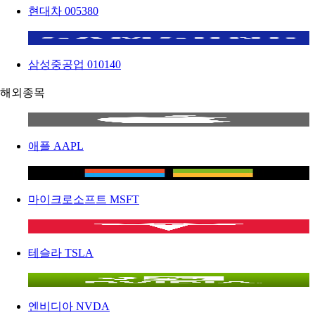
현대차
005380
삼성중공업
010140
해외종목
애플
AAPL
마이크로소프트
MSFT
테슬라
TSLA
엔비디아
NVDA