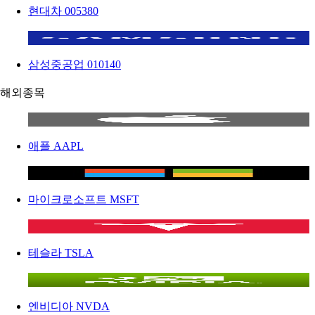
현대차
005380
삼성중공업
010140
해외종목
애플
AAPL
마이크로소프트
MSFT
테슬라
TSLA
엔비디아
NVDA