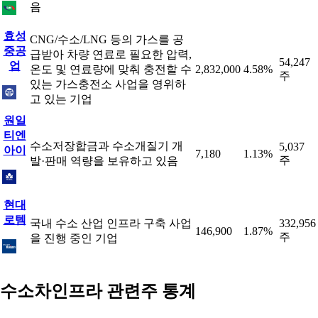
음
효성
CNG/수소/LNG 등의 가스를 공
중공
급받아 차량 연료로 필요한 압력,
54,247
업
온도 및 연료량에 맞춰 충전할 수
2,832,000
4.58%
주
있는 가스충전소 사업을 영위하
고 있는 기업
원일
티엔
수소저장합금과 수소개질기 개
5,037
아이
7,180
1.13%
주
발·판매 역량을 보유하고 있음
현대
로템
국내 수소 산업 인프라 구축 사업
332,956
146,900
1.87%
주
을 진행 중인 기업
수소차인프라 관련주 통계