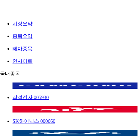
시장요약
종목요약
테마종목
인사이트
국내종목
삼성전자
005930
SK하이닉스
000660