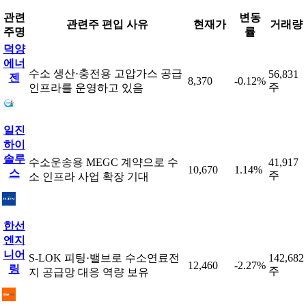
관련
변동
관련주 편입 사유
현재가
거래량
주명
률
덕양
에너
수소 생산·충전용 고압가스 공급
56,831
젠
8,370
-0.12%
주
인프라를 운영하고 있음
일진
하이
솔루
수소운송용 MEGC 계약으로 수
41,917
10,670
1.14%
스
주
소 인프라 사업 확장 기대
한선
엔지
니어
S-LOK 피팅·밸브로 수소연료전
142,682
12,460
-2.27%
링
주
지 공급망 대응 역량 보유