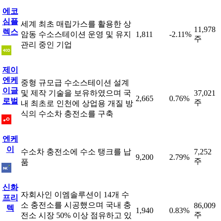
에코
심플
세계 최초 매립가스를 활용한 상
11,978
렉스
암동 수소스테이션 운영 및 유지
1,811
-2.11%
주
관리 중인 기업
제이
엔케
중형 규모급 수소스테이션 설계
이글
및 제작 기술을 보유하였으며 국
37,021
2,665
0.76%
로벌
주
내 최초로 인천에 상업용 개질 방
식의 수소차 충전소를 구축
엔케
이
수소차 충전소에 수소 탱크를 납
7,252
9,200
2.79%
주
품
신화
자회사인 이엠솔루션이 14개 수
프리
소 충전소를 시공했으며 국내 충
86,009
텍
1,940
0.83%
주
전소 시장 50% 이상 점유하고 있