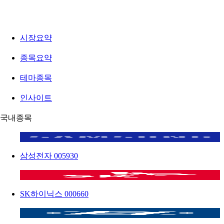
시장요약
종목요약
테마종목
인사이트
국내종목
삼성전자
005930
SK하이닉스
000660