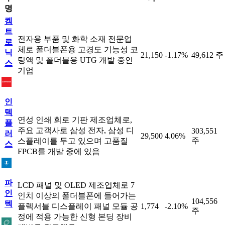
명
켐
트
전자용 부품 및 화학 소재 전문업
로
체로 폴더블폰용 고경도 기능성 코
닉
21,150
-1.17%
49,612 주
팅액 및 폴더블용 UTG 개발 중인
스
기업
인
텍
연성 인쇄 회로 기판 제조업체로,
플
주요 고객사로 삼성 전자, 삼성 디
303,551
러
29,500
4.06%
주
스플레이를 두고 있으며 고품질
스
FPCB를 개발 중에 있음
파
LCD 패널 및 OLED 제조업체로 7
인
인치 이상의 폴더블폰에 들어가는
104,556
텍
플렉서블 디스플레이 패널 모듈 공
1,774
-2.10%
주
정에 적용 가능한 신형 본딩 장비