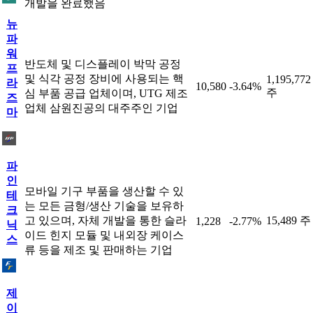
개발을 완료했음
뉴
파
워
반도체 및 디스플레이 박막 공정
프
및 식각 공정 장비에 사용되는 핵
1,195,772
라
10,580
-3.64%
주
심 부품 공급 업체이며, UTG 제조
즈
업체 삼원진공의 대주주인 기업
마
파
인
모바일 기구 부품을 생산할 수 있
테
는 모든 금형/생산 기술을 보유하
크
고 있으며, 자체 개발을 통한 슬라
15,489 주
1,228
-2.77%
닉
이드 힌지 모듈 및 내외장 케이스
스
류 등을 제조 및 판매하는 기업
제
이