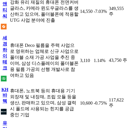
강화 유리 재질의 휴대폰 전면커버
앤
글라스, 카메라 윈도우글라스를 생
349,555
티
14,550
-7.03%
주
산하고 있으며, 폴더블폰에 적용할
씨
UTG 사업 분야에 진출
세
경
휴대폰 Deco 필름을 주력 사업으
하
로 영위하는 업체로 신규 사업으로
이
폴더블 소재 가공 사업을 추진 중
43,750 주
3,110
1.14%
테
이며, 삼성 디스플레이의 폴더블폰
크
용 필름 가공의 선행 개발사로 참
여하고 있음
KH
휴대폰, 노트북 등의 휴대용 기기
바
외장재 및 내장재, 조립 모듈 등을
117,622
텍
생산, 판매하고 있으며, 삼성 갤럭
10,600
-0.75%
주
시 폴드에 사용되는 힌지를 공급
중인 기업
유