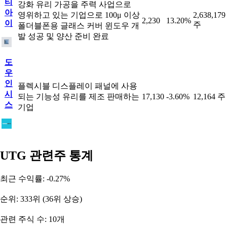
티
강화 유리 가공을 주력 사업으로
아
영위하고 있는 기업으로 100μ 이상
2,638,179
2,230
13.20%
이
주
폴더블폰용 글래스 커버 윈도우 개
발 성공 및 양산 준비 완료
도
우
인
플렉시블 디스플레이 패널에 사용
시
되는 기능성 유리를 제조 판매하는
17,130
-3.60%
12,164 주
스
기업
UTG 관련주 통계
최근 수익률: -0.27%
순위: 333위 (36위 상승)
관련 주식 수: 10개