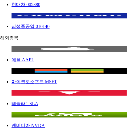
현대차
005380
삼성중공업
010140
해외종목
애플
AAPL
마이크로소프트
MSFT
테슬라
TSLA
엔비디아
NVDA