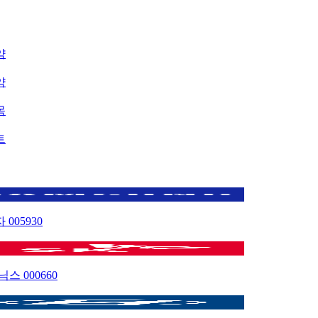
약
약
목
트
자
005930
이닉스
000660