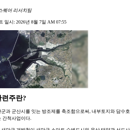
스퀘어 리서치팀
일시: 2026년 8월 7일 AM 07:55
관련주란?
군과 군산시를 잇는 방조제를 축조함으로써, 내부토지와 담수호 
 간척사업이다.
새만금 개발청이 새만금 스마트 수변도시와 육상 태양광 선도사