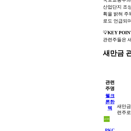
산업단지 조성
획을 밝혀 주
로도 언급되며
💡
KEY POIN
관련주들은 새
새만금 
관련
주명
웰크
론한
새만금
텍
련주로
PKC