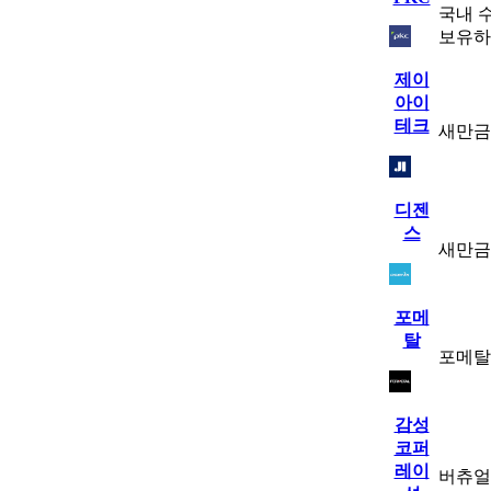
국내 
보유하
제이
아이
테크
새만금
디젠
스
새만금
포메
탈
포메탈
감성
코퍼
레이
버츄얼