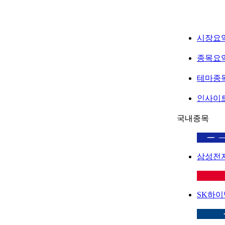
시장요
종목요
테마종
인사이
국내종목
삼성전
SK하