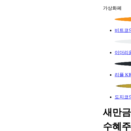
가상화폐
비트코
이더리
리플
K
도지코
새만금 
수혜주