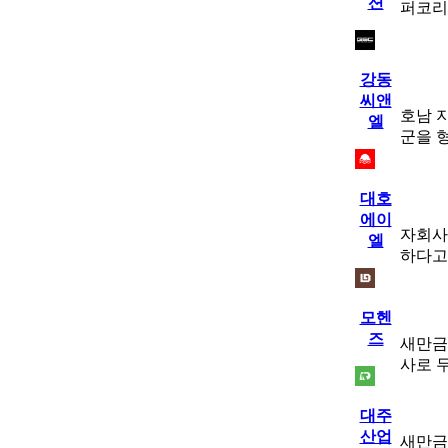
션
퍼코리아
강동
씨앤
호남 
엘
군을 
대호
에이
자회사
엘
하다고
모헨
즈
새만금
사로 
대주
산업
새만금