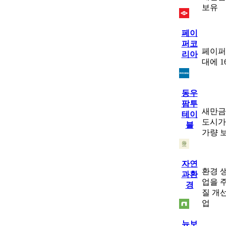
보유
페이
퍼코
페이퍼
리아
대에 
동우
팜투
새만금
테이
도시가
블
가량 
자연
환경 
과환
업을 
경
질 개
업
뉴보