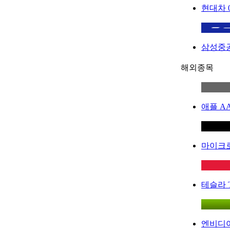
현대차
삼성중
해외종목
애플
A
마이크
테슬라
엔비디