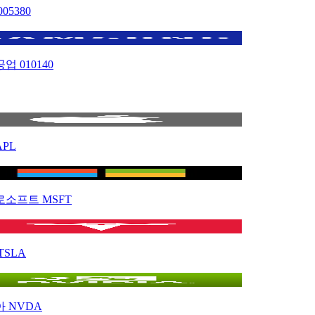
005380
공업
010140
APL
로소프트
MSFT
TSLA
아
NVDA