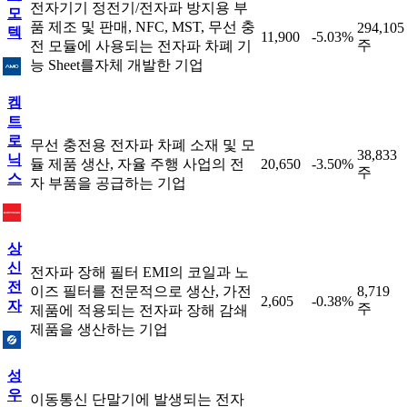
전자기기 정전기/전자파 방지용 부
모
품 제조 및 판매, NFC, MST, 무선 충
294,105
텍
11,900
-5.03%
주
전 모듈에 사용되는 전자파 차폐 기
능 Sheet를자체 개발한 기업
켐
트
로
무선 충전용 전자파 차폐 소재 및 모
38,833
닉
듈 제품 생산, 자율 주행 사업의 전
20,650
-3.50%
주
스
자 부품을 공급하는 기업
상
신
전자파 장해 필터 EMI의 코일과 노
전
이즈 필터를 전문적으로 생산, 가전
8,719
2,605
-0.38%
자
주
제품에 적용되는 전자파 장해 감쇄
제품을 생산하는 기업
성
우
이동통신 단말기에 발생되는 전자