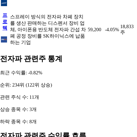
프
스프레이 방식의 전자파 차폐 장치
로
를 생산 판매하는 디스펜서 장비 업
18,833
텍
체, 아이폰용 반도체 전자파 간섭 차
59,200
-4.05%
주
폐 공정 장비를 SK하이닉스에 납품
하는 기업
전자파 관련주 통계
최근 수익률: -0.82%
순위: 234위 (122위 상승)
관련 주식 수: 11개
상승 종목 수: 3개
하락 종목 수: 8개
전자파 관련주 수익률 흐름