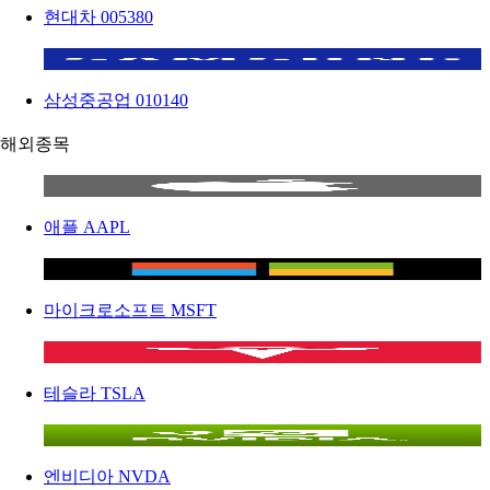
현대차
005380
삼성중공업
010140
해외종목
애플
AAPL
마이크로소프트
MSFT
테슬라
TSLA
엔비디아
NVDA