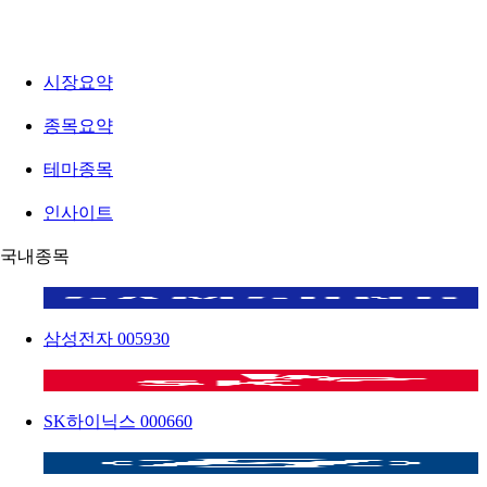
시장요약
종목요약
테마종목
인사이트
국내종목
삼성전자
005930
SK하이닉스
000660