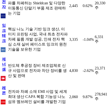
전
파를 차폐하는 Shieldcan 및 다양한
20,330
2,445
0.62%
자
주
이동통신 단말기 부품 제조 판매하
는 기업
잉
핵심 나노 기술 기반 잉크 생산, 이
크
미지 프린팅 사업, 국내 최초 전자파
테
6,331
차폐 필름 개발 성공, 인쇄 전자 핵
3,335
-1.04%
크
주
심 소재 실버 페이스트 잉크의 원천
기술을 보유한 기업
제
너
반도체 후공정 장비 제조업체로 신
23,371
셈
규 사업으로 전자파 차단 장비를 생
4,830
-2.62%
주
산 및 판매
레
전자파 차폐 소재 EMI 사업 및 세계
몬
278,941
최대 생산 CAPA 복합 기능성 나노
2,060
9.87%
주
섬유 멤브레인 설비를 개발한 기업