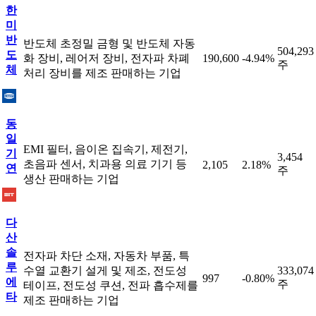
한
미
반
반도체 초정밀 금형 및 반도체 자동
504,293
도
화 장비, 레어저 장비, 전자파 차폐
190,600
-4.94%
주
체
처리 장비를 제조 판매하는 기업
동
일
EMI 필터, 음이온 집속기, 제전기,
기
3,454
초음파 센서, 치과용 의료 기기 등
2,105
2.18%
연
주
생산 판매하는 기업
다
산
솔
전자파 차단 소재, 자동차 부품, 특
루
수열 교환기 설게 및 제조, 전도성
333,074
997
-0.80%
에
주
테이프, 전도성 쿠션, 전파 흡수제를
타
제조 판매하는 기업