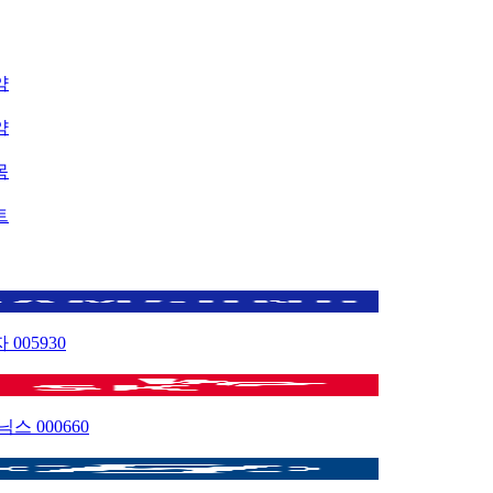
약
약
목
트
자
005930
이닉스
000660