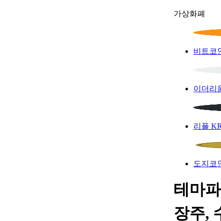
가상화폐
비트코
이더리
리플
K
도지코
테마파
장주, 