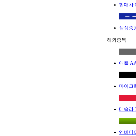
현대차
삼성중
해외종목
애플
A
마이크
테슬라
엔비디