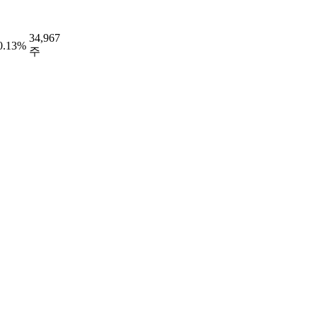
34,967
0.13%
주