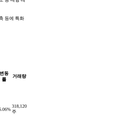
축 등에 특화
변동
거래량
률
318,120
5.06%
주