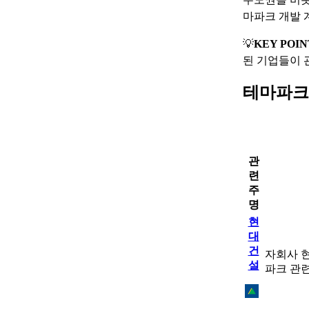
마파크 개발 
💡
KEY POIN
된 기업들이 
테마파크
관
련
주
명
현
대
건
자회사 
설
파크 관련