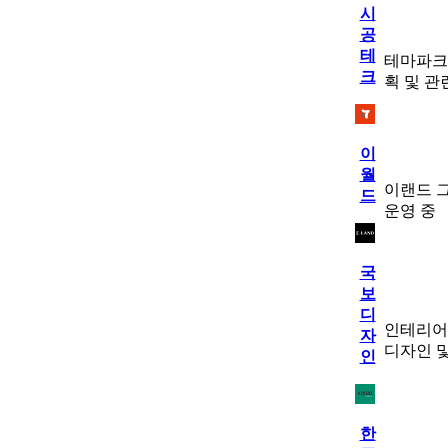
시
공
테
테마파크의
크
획 및 관
이
월
이랜드 
드
운영 중
국
보
디
인테리어
자
디자인 
인
한