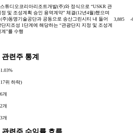
스튜디오코리아리조트개발(주)와 정식으로 “USKR 관
정 및 조성계획 승인 용역계약” 체결(12년4월)했으며
, (주)동명기술공단과 공동으로 송산그린시티 내 들어
3,885
-
광단지조성 1단계에 해당하는 “관광단지 지정 및 조성계
설계”를 수행
 관련주 통계
1.03%
117위 하락)
 6개
 2개
 3개
 관련주 수익률 흐름