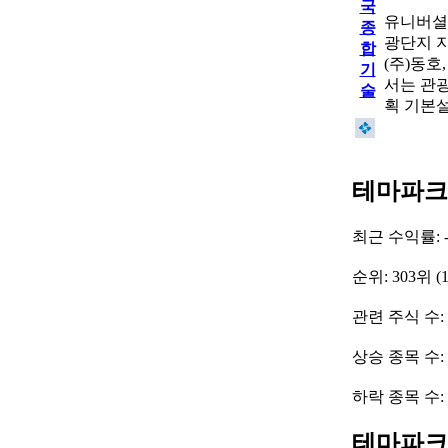
국
유니버셜
종
광단지 지
합
(주)동호
기
서는 관
술
획 기본
테마파크
최근 수익률: -
순위: 303위 (
관련 주식 수:
상승 종목 수:
하락 종목 수:
테마파크