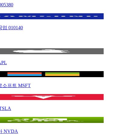
005380
공업
010140
APL
로소프트
MSFT
TSLA
아
NVDA