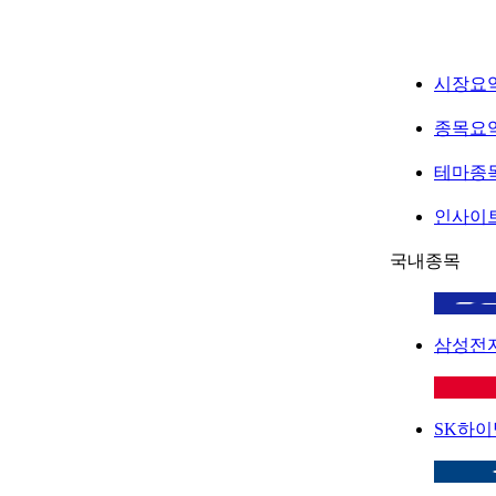
시장요
종목요
테마종
인사이
국내종목
삼성전
SK하