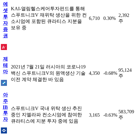
에
KAI-열림헬스케어투자펀드를 통해
셋
스푸트니크V 재위탁 생산을 위한 컨
2,392
투
6,710
0.30%
주
소시엄에 포함된 큐라티스 지분을
자
보유 중
증
권
제
테
2021년 7월 21일 러시아의 코로나19
95,124
마
백신 스푸트니크V의 원액생산 기술
4,350
-0.68%
주
이전 계약 체결한 바 있음
아
주
IB
스푸트니크V 국내 위탁 생산 추진
583,709
투
중인 지엘라파 컨소시엄에 참여한
3,165
-0.63%
주
자
큐라티스에 지분 투자 중에 있음