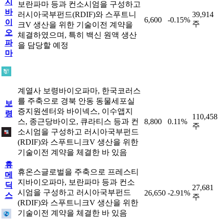
지
보란파마 등과 컨소시엄을 구성하고
바
러시아국부펀드(RDIF)와 스푸트니
39,914
6,600
-0.15%
이
주
크V 생산을 위한 기술이전 계약을
오
체결하였으며, 특히 백신 원액 생산
파
을 담당할 예정
마
계열사 보령바이오파마, 한국코러스
를 주축으로 경북 안동 동물세포실
보
증지원센터와 바이넥스, 이수앱지
령
110,458
스, 종근당바이오, 큐라티스 등과 컨
8,800
0.11%
주
소시엄을 구성하고 러시아국부펀드
(RDIF)와 스푸트니크V 생산을 위한
기술이전 계약을 체결한 바 있음
휴
휴온스글로벌을 주축으로 프레스티
메
지바이오파마, 보란파마 등과 컨소
딕
27,681
시엄을 구성하고 러시아국부펀드
26,650
-2.91%
스
주
(RDIF)와 스푸트니크V 생산을 위한
기술이전 계약을 체결한 바 있음