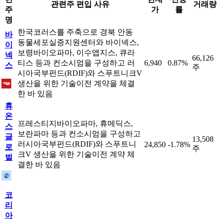
관련주 편입 사유
거래량
주
가
률
명
한국코러스를 주축으로 경북 안동
바
동물세포실증지원센터와 바이넥스,
이
보령바이오파마, 이수앱지스, 큐라
넥
66,126
티스 등과 컨소시엄을 구성하고 러
6,940
0.87%
스
주
시아국부펀드(RDIF)와 스푸트니크V
생산을 위한 기술이전 계약을 체결
한 바 있음
휴
온
프레스티지바이오파마, 휴메딕스,
스
보란파마 등과 컨소시엄을 구성하고
글
13,508
러시아국부펀드(RDIF)와 스푸트니
24,850
-1.78%
로
주
크V 생산을 위한 기술이전 계약 체
벌
결한 바 있음
코
리
아