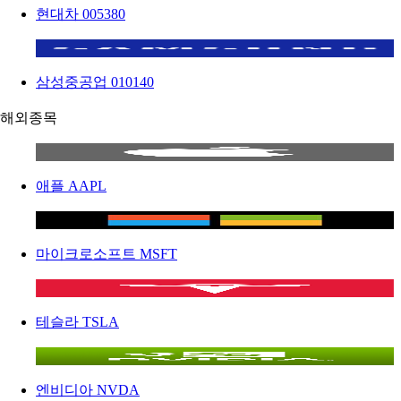
현대차
005380
삼성중공업
010140
해외종목
애플
AAPL
마이크로소프트
MSFT
테슬라
TSLA
엔비디아
NVDA