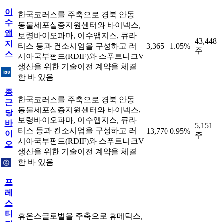
이
한국코러스를 주축으로 경북 안동
수
동물세포실증지원센터와 바이넥스,
앱
보령바이오파마, 이수앱지스, 큐라
43,448
지
티스 등과 컨소시엄을 구성하고 러
3,365
1.05%
주
스
시아국부펀드(RDIF)와 스푸트니크V
생산을 위한 기술이전 계약을 체결
한 바 있음
종
한국코러스를 주축으로 경북 안동
근
동물세포실증지원센터와 바이넥스,
당
보령바이오파마, 이수앱지스, 큐라
바
5,151
티스 등과 컨소시엄을 구성하고 러
13,770
0.95%
이
주
시아국부펀드(RDIF)와 스푸트니크V
오
생산을 위한 기술이전 계약을 체결
한 바 있음
프
레
스
티
휴온스글로벌을 주축으로 휴메딕스,