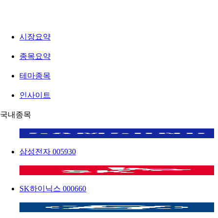
시장요약
종목요약
테마종목
인사이트
국내종목
삼성전자
005930
SK하이닉스
000660