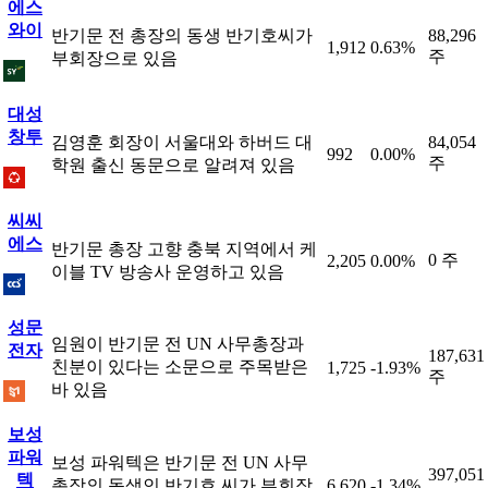
에스
와이
반기문 전 총장의 동생 반기호씨가
88,296
1,912
0.63%
주
부회장으로 있음
대성
창투
김영훈 회장이 서울대와 하버드 대
84,054
992
0.00%
주
학원 출신 동문으로 알려져 있음
씨씨
에스
반기문 총장 고향 충북 지역에서 케
0 주
2,205
0.00%
이블 TV 방송사 운영하고 있음
성문
임원이 반기문 전 UN 사무총장과
전자
187,631
친분이 있다는 소문으로 주목받은
1,725
-1.93%
주
바 있음
보성
파워
보성 파워텍은 반기문 전 UN 사무
397,051
텍
총장의 동생인 반기호 씨가 부회장
6,620
-1.34%