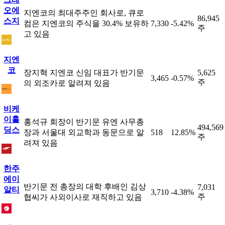
오에
지엔코의 최대주주인 회사로, 큐로
86,945
스지
컴은 지엔코의 주식을 30.4% 보유하
7,330
-5.42%
주
고 있음
지엔
코
장지혁 지엔코 신임 대표가 반기문
5,625
3,465
-0.57%
주
의 외조카로 알려져 있음
비케
이홀
홍석규 회장이 반기문 유엔 사무총
494,569
딩스
장과 서울대 외교학과 동문으로 알
518
12.85%
주
려져 있음
한주
에이
반기문 전 총장의 대학 후배인 김상
7,031
알티
3,710
-4.38%
주
협씨가 사외이사로 재직하고 있음