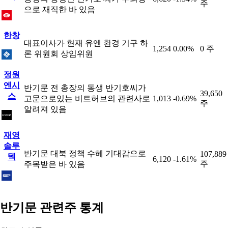
주
으로 재직한 바 있음
한창
대표이사가 현재 유엔 환경 기구 하
1,254
0.00%
0 주
론 위원회 상임위원
정원
엔시
반기문 전 총장의 동생 반기호씨가
39,650
스
고문으로있는 비트허브의 관련사로
1,013
-0.69%
주
알려져 있음
재영
솔루
반기문 대북 정책 수혜 기대감으로
107,889
텍
6,120
-1.61%
주
주목받은 바 있음
반기문 관련주 통계