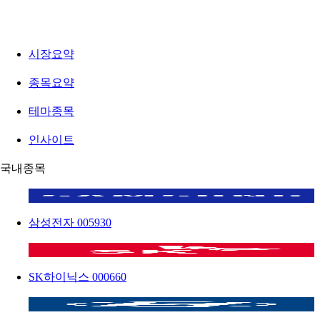
시장요약
종목요약
테마종목
인사이트
국내종목
삼성전자
005930
SK하이닉스
000660