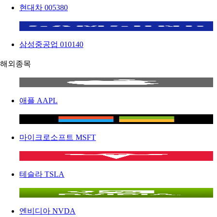
현대차
005380
삼성중공업
010140
해외종목
애플
AAPL
마이크로소프트
MSFT
테슬라
TSLA
엔비디아
NVDA