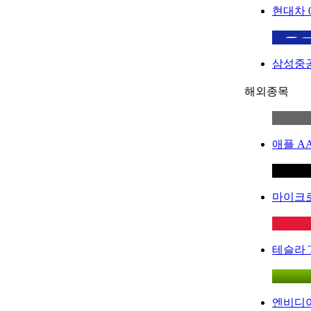
현대차
삼성중
해외종목
애플
A
마이크
테슬라
엔비디