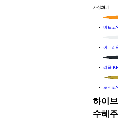
가상화폐
비트코
이더리
리플
K
도지코
하이브 
수혜주