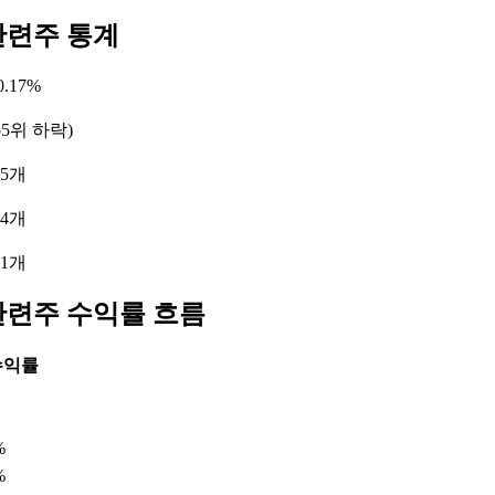
관련주 통계
.17%
55위 하락)
 5개
 4개
 1개
관련주 수익률 흐름
수익률
%
%