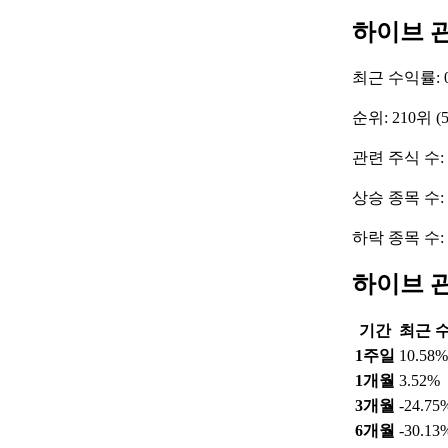
하이브 
최근 수익률: 0
순위: 210위 (
관련 주식 수:
상승 종목 수:
하락 종목 수:
하이브 
기간
최근 
1주일
10.58%
1개월
3.52%
3개월
-24.75
6개월
-30.13