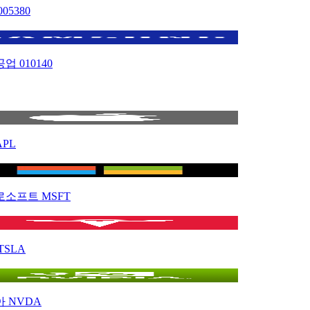
005380
공업
010140
APL
로소프트
MSFT
TSLA
아
NVDA