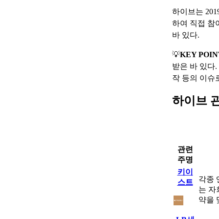
하이브는 20
하여 직접 참
바 있다.
💡
KEY POIN
받은 바 있다
작 등의 이슈
하이브 
관련
주명
키이
각종 
스트
는 자
약을 