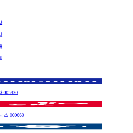
약
약
목
트
자
005930
이닉스
000660