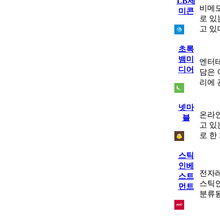
LB세
비메모
미콘
로 있
고 있
초록
뱀미
엔터테
디어
담은 
리에 
넷마
온라인
블
고 있
로 한
스틱
인베
전자레
스트
스틱
먼트
분류