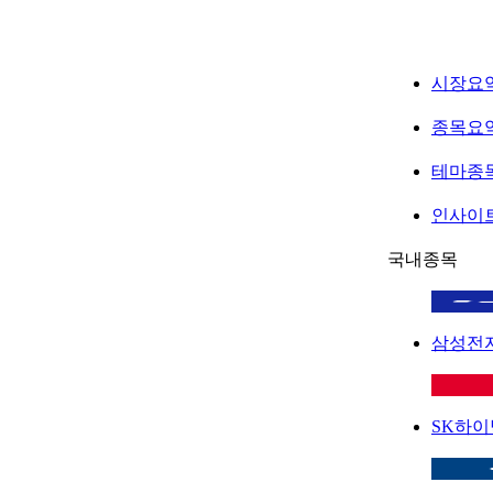
시장요
종목요
테마종
인사이
국내종목
삼성전
SK하