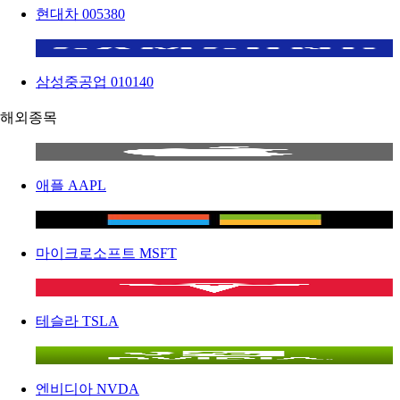
현대차
005380
삼성중공업
010140
해외종목
애플
AAPL
마이크로소프트
MSFT
테슬라
TSLA
엔비디아
NVDA