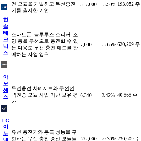
전 모듈을 개발하고 무선충전
193,052 주
317,000
-3.50%
기를 출시한 기업
한
솔
테
스마트폰, 블루투스 스피커, 조
크
명 등을 무선으로 충전할 수 있
620,209 주
7,000
-5.66%
닉
는 다용도 무선 충전 패드를 판
스
매하는 사업 영위
아
모
무선충전 차폐시트와 무선전
센
력전송 모듈 사업 기반 보유 평
40,565 주
6,340
2.42%
스
가
LG
이
유선 충전기와 동급 성능을 구
노
현하는 무선 충전 송신 모듈을
552,000
-0.36%
230,609 주
텍