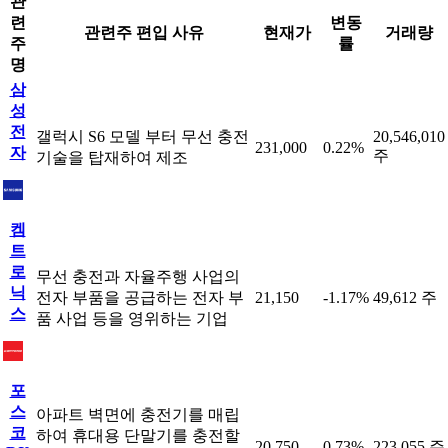
관
련
변동
관련주 편입 사유
현재가
거래량
주
률
명
삼
성
전
갤럭시 S6 모델 부터 무선 충전
20,546,010
231,000
0.22%
자
주
기술을 탑재하여 제조
켐
트
로
무선 충전과 자율주행 사업의
닉
전자 부품을 공급하는 전자 부
21,150
-1.17%
49,612 주
스
품 사업 등을 영위하는 기업
포
스
아파트 벽면에 충전기를 매립
코
하여 휴대용 단말기를 충전할
20,750
0.73%
223,055 주