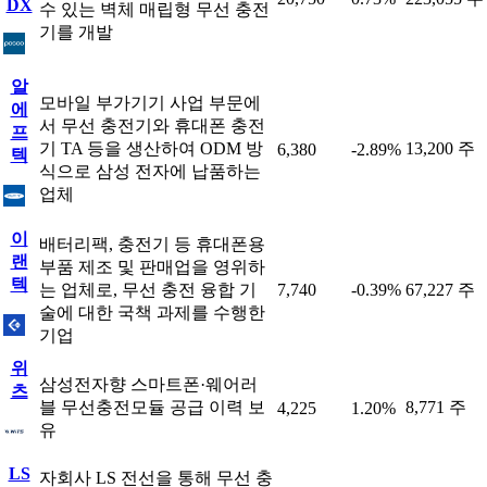
DX
수 있는 벽체 매립형 무선 충전
기를 개발
알
모바일 부가기기 사업 부문에
에
서 무선 충전기와 휴대폰 충전
프
기 TA 등을 생산하여 ODM 방
13,200 주
6,380
-2.89%
텍
식으로 삼성 전자에 납품하는
업체
이
배터리팩, 충전기 등 휴대폰용
랜
부품 제조 및 판매업을 영위하
텍
는 업체로, 무선 충전 융합 기
7,740
-0.39%
67,227 주
술에 대한 국책 과제를 수행한
기업
위
삼성전자향 스마트폰·웨어러
츠
블 무선충전모듈 공급 이력 보
8,771 주
4,225
1.20%
유
LS
자회사 LS 전선을 통해 무선 충