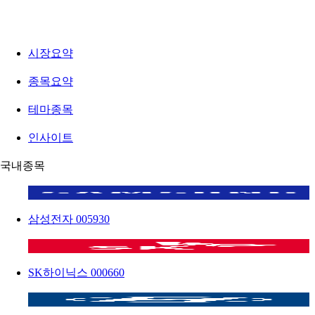
시장요약
종목요약
테마종목
인사이트
국내종목
삼성전자
005930
SK하이닉스
000660