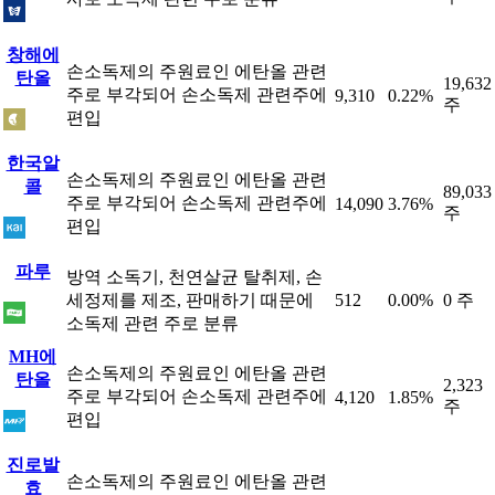
창해에
손소독제의 주원료인 에탄올 관련
탄올
19,632
주로 부각되어 손소독제 관련주에
9,310
0.22%
주
편입
한국알
손소독제의 주원료인 에탄올 관련
콜
89,033
주로 부각되어 손소독제 관련주에
14,090
3.76%
주
편입
파루
방역 소독기, 천연살균 탈취제, 손
세정제를 제조, 판매하기 때문에
512
0.00%
0 주
소독제 관련 주로 분류
MH에
손소독제의 주원료인 에탄올 관련
탄올
2,323
주로 부각되어 손소독제 관련주에
4,120
1.85%
주
편입
진로발
손소독제의 주원료인 에탄올 관련
효