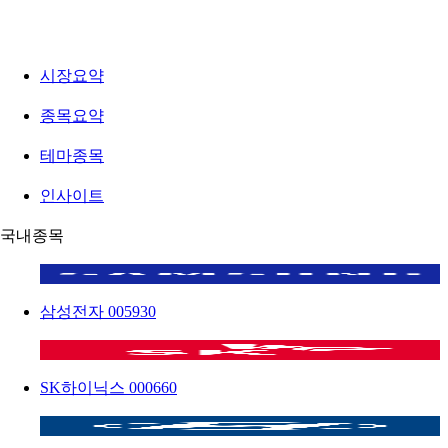
시장요약
종목요약
테마종목
인사이트
국내종목
삼성전자
005930
SK하이닉스
000660