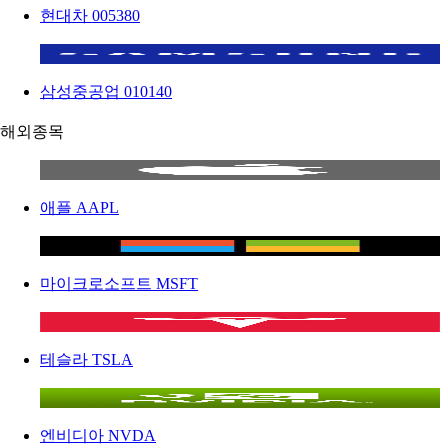
현대차
005380
삼성중공업
010140
해외종목
애플
AAPL
마이크로소프트
MSFT
테슬라
TSLA
엔비디아
NVDA