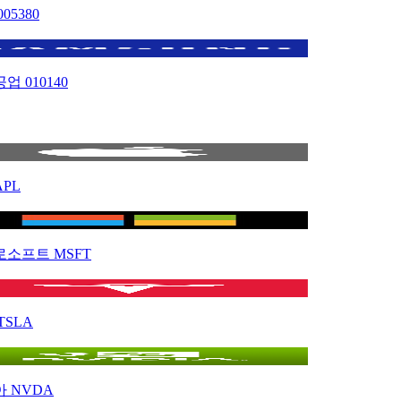
005380
공업
010140
APL
로소프트
MSFT
TSLA
아
NVDA