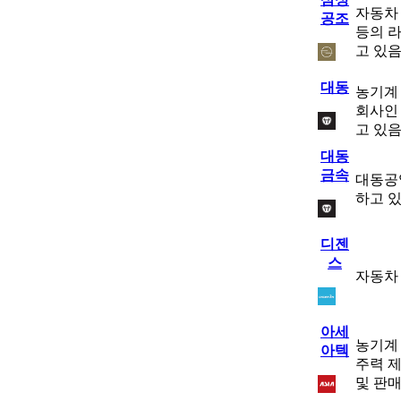
자동차 
공조
등의 
고 있
대동
농기계 
회사인 
고 있
대동
금속
대동공
하고 
디젠
스
자동차 
아세
농기계
아텍
주력 제
및 판매