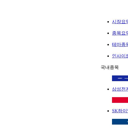
시장요
종목요
테마종
인사이
국내종목
삼성전
SK하