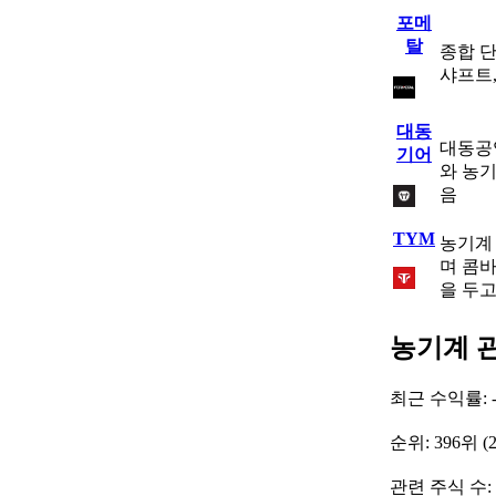
포메
탈
종합 
샤프트
대동
대동공
기어
와 농
음
TYM
농기계
며 콤바
을 두고
농기계 
최근 수익률: -
순위: 396위 (
관련 주식 수: