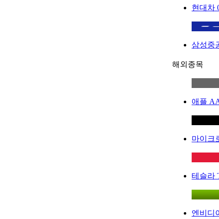
현대차
삼성중
해외종목
애플
A
마이크
테슬라
엔비디