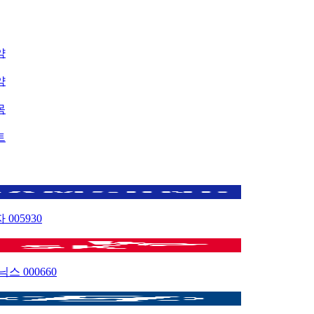
약
약
목
트
자
005930
이닉스
000660