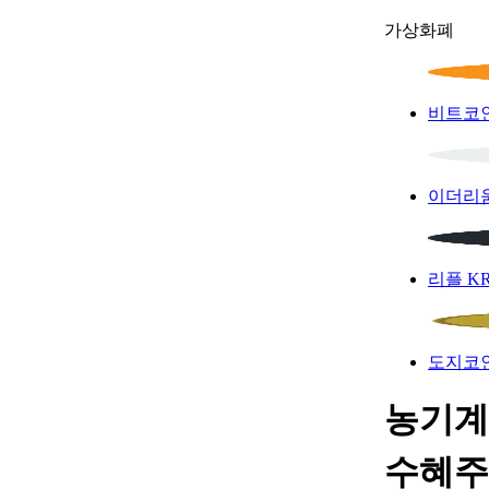
가상화폐
비트코
이더리
리플
K
도지코
농기계 
수혜주