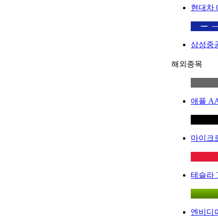
현대차
삼성중
해외종목
애플
A
마이크
테슬라
엔비디