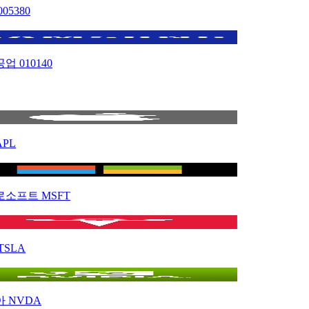
005380
공업
010140
APL
로소프트
MSFT
TSLA
아
NVDA