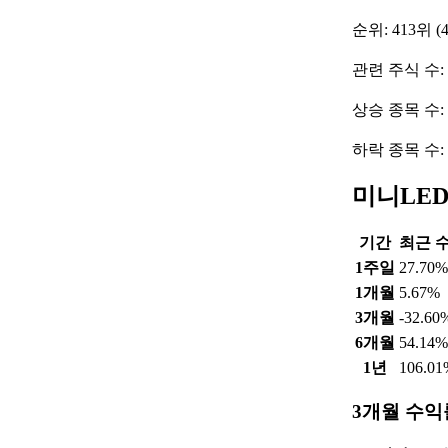
순위: 413위 (
관련 주식 수: 
상승 종목 수:
하락 종목 수:
미니LED
기간
최근 
1주일
27.70%
1개월
5.67%
3개월
-32.60
6개월
54.14%
1년
106.01
3개월 수익