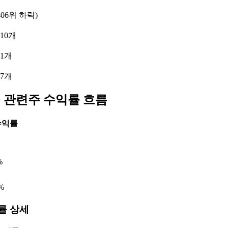
406위 하락)
10개
 1개
 7개
 관련주 수익률 흐름
수익률
%
%
률 상세