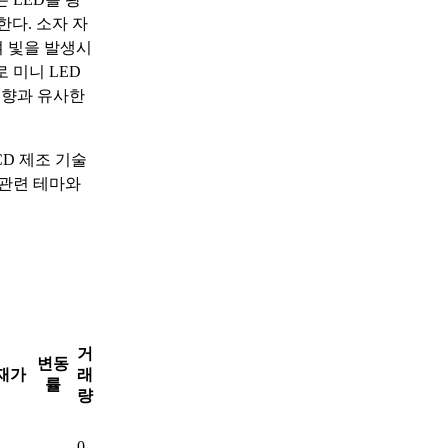
한다. 소자 자
여 빛을 발생시
 미니 LED
동향과 유사한
CD 제조 기술
 관련 테마와
거
변동
재가
래
률
량
0