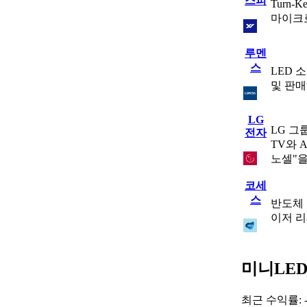
스피
Turn
마이크로
루멘
스
LED 
및 판매
LG
LG 그
전자
TV와 
노셀"을
코세
스
반도체 
이저 리
미니LED
최근 수익률: -