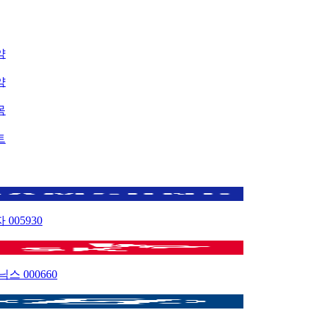
약
약
목
트
자
005930
이닉스
000660