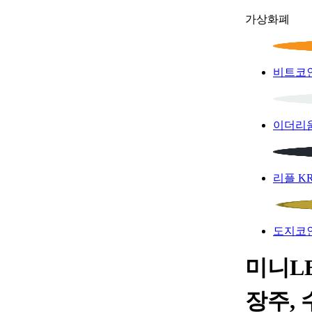
가상화폐
비트코
이더리
리플
K
도지코
미니LE
장주, 