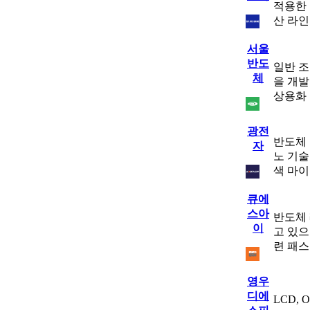
적용한 
산 라인
서울
반도
일반 조
체
을 개발
상용화 
광전
반도체 
자
노 기술
색 마
큐에
스아
반도체 
이
고 있으
련 패
영우
디에
LCD, 