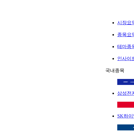
시장요
종목요
테마종
인사이
국내종목
삼성전
SK하