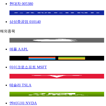
현대차
005380
삼성중공업
010140
해외종목
애플
AAPL
마이크로소프트
MSFT
테슬라
TSLA
엔비디아
NVDA