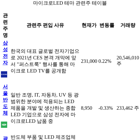
마이크로LED 테마 관련주 테이블
관
련
관련주 편입 사유
현재가
변동률
거래량
주
명
삼
성
한국의 대표 글로벌 전자기업으
전
로 2021년 CES 본격 개막에 앞
20,546,010
231,000
0.22%
자
주
서 "퍼스트룩" 행사를 통해 마
이크로 LED TV를 공개함
서
울
일반 조명, IT, 자동차, UV 등 광
반
범위한 분야에 적용되는 LED
도
제품을 개발 및 생산하는 종합
8,950
-0.33%
233,462 주
체
LED 기업으로 삼성 전자에 마
이크로LED 납품 중
반도체 부품 및 LED 제조업체
광