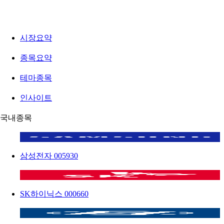
시장요약
종목요약
테마종목
인사이트
국내종목
삼성전자
005930
SK하이닉스
000660