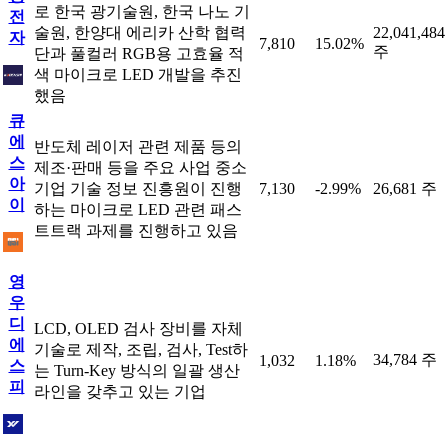
로 한국 광기술원, 한국 나노 기
전
술원, 한양대 에리카 산학 협력
22,041,484
자
7,810
15.02%
주
단과 풀컬러 RGB용 고효율 적
색 마이크로 LED 개발을 추진
했음
큐
에
반도체 레이저 관련 제품 등의
스
제조·판매 등을 주요 사업 중소
아
기업 기술 정보 진흥원이 진행
7,130
-2.99%
26,681 주
이
하는 마이크로 LED 관련 패스
트트랙 과제를 진행하고 있음
영
우
디
LCD, OLED 검사 장비를 자체
에
기술로 제작, 조립, 검사, Test하
34,784 주
1,032
1.18%
스
는 Turn-Key 방식의 일괄 생산
피
라인을 갖추고 있는 기업