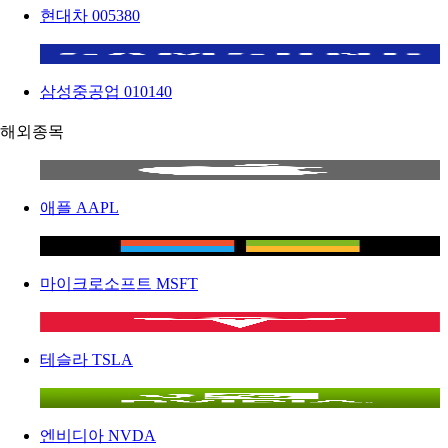
현대차
005380
삼성중공업
010140
해외종목
애플
AAPL
마이크로소프트
MSFT
테슬라
TSLA
엔비디아
NVDA