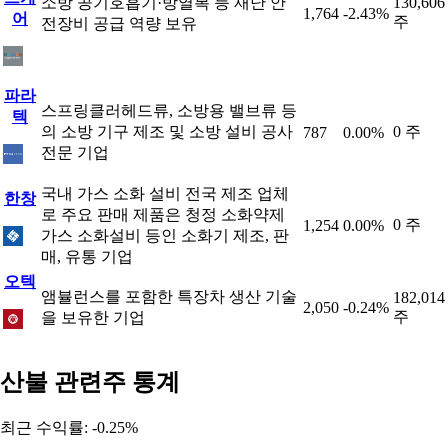
소방 공기호흡기·방열복 등 재난 안
130,606
1,764
-2.43%
어
주
전장비 공급 역량 보유
파라
스프링클러헤드류, 소방용 밸브류 등
텍
의 소방 기구 제조 및 소방 설비 공사
0 주
787
0.00%
전문 기업
국내 가스 소화 설비 전국 제조 업체
한창
로 주요 판매 제품은 청정 소화약제
0 주
1,254
0.00%
가스 소화설비 등인 소화기 제조, 판
매, 유통 기업
오텍
앰뷸런스를 포함한 특장차 생산 기술
182,014
2,050
-0.24%
주
을 보유한 기업
산불 관련주 통계
최근 수익률: -0.25%