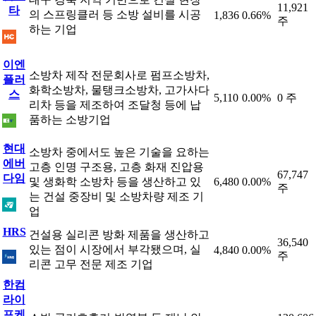
11,921
타
의 스프링클러 등 소방 설비를 시공
1,836
0.66%
주
하는 기업
이엔
소방차 제작 전문회사로 펌프소방차,
플러
화학소방차, 물탱크소방차, 고가사다
스
5,110
0.00%
0 주
리차 등을 제조하여 조달청 등에 납
품하는 소방기업
현대
소방차 중에서도 높은 기술을 요하는
에버
고층 인명 구조용, 고층 화재 진압용
67,747
다임
및 생화학 소방차 등을 생산하고 있
6,480
0.00%
주
는 건설 중장비 및 소방차량 제조 기
업
HRS
건설용 실리콘 방화 제품을 생산하고
36,540
있는 점이 시장에서 부각됐으며, 실
4,840
0.00%
주
리콘 고무 전문 제조 기업
한컴
라이
프케