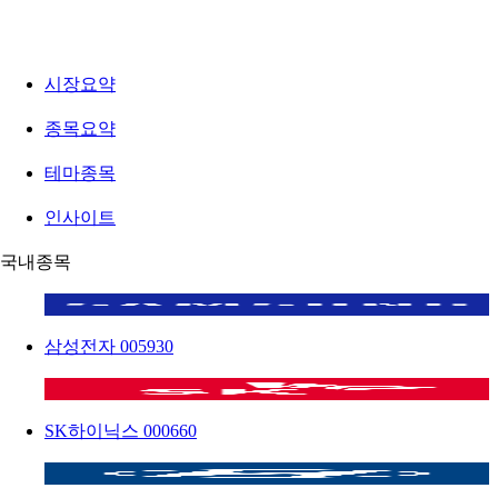
시장요약
종목요약
테마종목
인사이트
국내종목
삼성전자
005930
SK하이닉스
000660