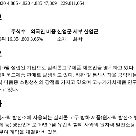
820
4,885
4,820
4,885
47,309
229,811,054
보
주식수
외국인 비중
산업군
세부 산업군
0위
16,354,800
3.66%
소재
화학
요
81년 6월 설립된 기업으로 실리콘고무제품 제조업을 영위하고 있다.
파운드제품 판매로 발생하고 있다. 직판 및 틈새시장을 공략하
및 다품종 소량생산의 강점을 가지고 있으며 고부가가치제품 연
고 있다.
마
 원자력 발전소에 사용되는 실리콘 고무 방화 제품(원자력 발전소 방화
제 등) 생산업체로 10년 7월 유럽의 힐티 사와의 원자력 발전소용
부여 계약을 체결한 바 있음