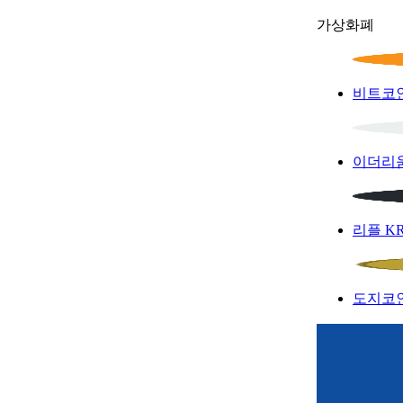
가상화폐
비트코
이더리
리플
K
도지코