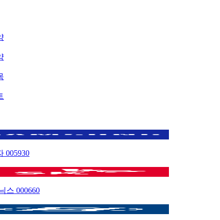
약
약
목
트
자
005930
이닉스
000660