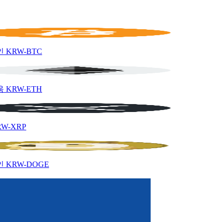
인
KRW-BTC
움
KRW-ETH
RW-XRP
인
KRW-DOGE