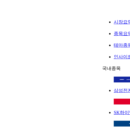
시장요
종목요
테마종
인사이
국내종목
삼성전
SK하