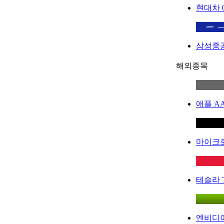
현대차
삼성중
해외종목
애플
A
마이크
테슬라
엔비디