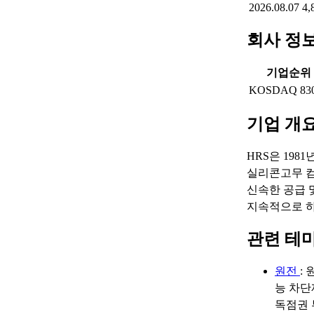
2026.08.07
4,
회사 정
기업순위
KOSDAQ 83
기업 개
HRS은 19
실리콘고무 컴
신속한 공급 
지속적으로 하
관련 테
원전
:
능 차단
독점권 