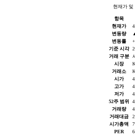
현재가 및
항목
현재가
4
변동량
변동률
+
기준 시각
2
거래 구분
시장
거래소
시가
4
고가
4
저가
4
52주 범위
4
거래량
4
거래대금
2
시가총액
PER
6