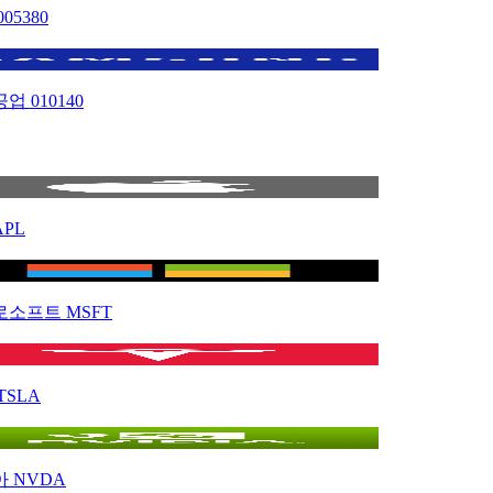
005380
공업
010140
APL
로소프트
MSFT
TSLA
아
NVDA