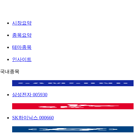
시장요약
종목요약
테마종목
인사이트
국내종목
삼성전자
005930
SK하이닉스
000660