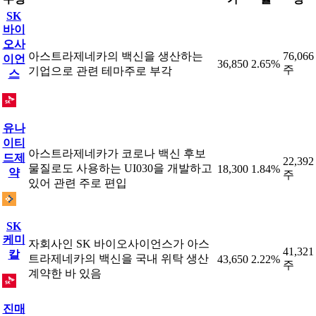
SK
바이
오사
아스트라제네카의 백신을 생산하는
76,066
이언
36,850
2.65%
주
기업으로 관련 테마주로 부각
스
유나
이티
아스트라제네카가 코로나 백신 후보
드제
22,392
물질로도 사용하는 UI030을 개발하고
18,300
1.84%
약
주
있어 관련 주로 편입
SK
케미
자회사인 SK 바이오사이언스가 아스
41,321
칼
트라제네카의 백신을 국내 위탁 생산
43,650
2.22%
주
계약한 바 있음
진매