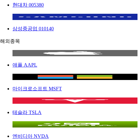
현대차
005380
삼성중공업
010140
해외종목
애플
AAPL
마이크로소프트
MSFT
테슬라
TSLA
엔비디아
NVDA