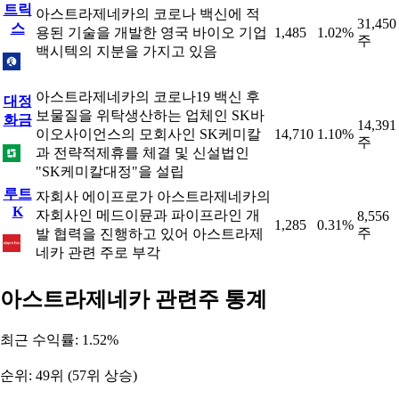
트릭
아스트라제네카의 코로나 백신에 적
31,450
스
용된 기술을 개발한 영국 바이오 기업
1,485
1.02%
주
백시텍의 지분을 가지고 있음
아스트라제네카의 코로나19 백신 후
대정
보물질을 위탁생산하는 업체인 SK바
화금
14,391
이오사이언스의 모회사인 SK케미칼
14,710
1.10%
주
과 전략적제휴를 체결 및 신설법인
"SK케미칼대정"을 설립
루트
자회사 에이프로가 아스트라제네카의
K
자회사인 메드이뮨과 파이프라인 개
8,556
1,285
0.31%
주
발 협력을 진행하고 있어 아스트라제
네카 관련 주로 부각
아스트라제네카 관련주 통계
최근 수익률: 1.52%
순위: 49위 (57위 상승)