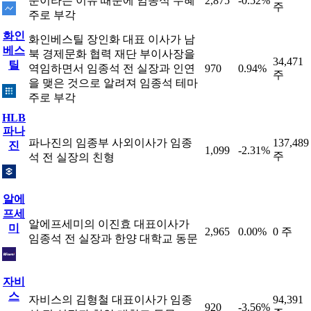
문이라는 이유 때문에 임종석 수혜
2,875
-0.52%
주
주로 부각
화인
화인베스틸 장인화 대표 이사가 남
베스
북 경제문화 협력 재단 부이사장을
34,471
틸
역임하면서 임종석 전 실장과 인연
970
0.94%
주
을 맺은 것으로 알려져 임종석 테마
주로 부각
HLB
파나
파나진의 임종부 사외이사가 임종
137,489
진
1,099
-2.31%
주
석 전 실장의 친형
알에
프세
알에프세미의 이진효 대표이사가
미
2,965
0.00%
0 주
임종석 전 실장과 한양 대학교 동문
자비
스
자비스의 김형철 대표이사가 임종
94,391
920
-3.56%