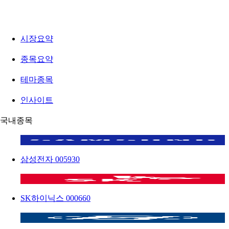
시장요약
종목요약
테마종목
인사이트
국내종목
삼성전자
005930
SK하이닉스
000660