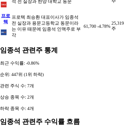
주
석 전 실장과 한양 대학교 동문
프로
프로텍 최승환 대표이사가 임종석
텍
전 실장과 용문고등학교 동문이라
25,319
61,700
-4.78%
주
는 이유 때문에 임종석 인맥주로 부
각
임종석 관련주 통계
최근 수익률: -0.86%
순위: 447위 (1위 하락)
관련 주식 수: 7개
상승 종목 수: 2개
하락 종목 수: 4개
임종석 관련주 수익률 흐름