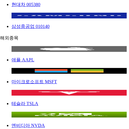
현대차
005380
삼성중공업
010140
해외종목
애플
AAPL
마이크로소프트
MSFT
테슬라
TSLA
엔비디아
NVDA