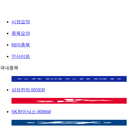
시장요약
종목요약
테마종목
인사이트
국내종목
삼성전자
005930
SK하이닉스
000660