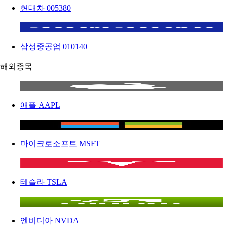
현대차
005380
삼성중공업
010140
해외종목
애플
AAPL
마이크로소프트
MSFT
테슬라
TSLA
엔비디아
NVDA