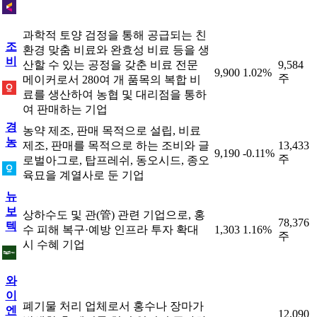
과학적 토양 검정을 통해 공급되는 친
조
환경 맞춤 비료와 완효성 비료 등을 생
비
산할 수 있는 공정을 갖춘 비료 전문
9,584
9,900
1.02%
주
메이커로서 280여 개 품목의 복합 비
료를 생산하여 농협 및 대리점을 통하
여 판매하는 기업
경
농약 제조, 판매 목적으로 설립, 비료
농
제조, 판매를 목적으로 하는 조비와 글
13,433
9,190
-0.11%
주
로벌아그로, 탑프레쉬, 동오시드, 종오
육묘을 계열사로 둔 기업
뉴
보
상하수도 및 관(管) 관련 기업으로, 홍
78,376
텍
수 피해 복구·예방 인프라 투자 확대
1,303
1.16%
주
시 수혜 기업
와
이
폐기물 처리 업체로서 홍수나 장마가
엔
12,090