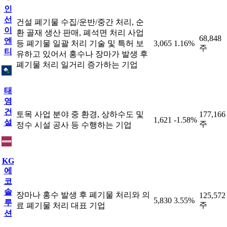
인
선
건설 폐기물 수집/운반/중간 처리, 순
이
환 골재 생산 판매, 폐석면 처리 사업
68,848
엔
등 폐기물 일괄 처리 기술 및 특허 보
3,065
1.16%
주
티
유하고 있어서 홍수나 장마가 발생 후
폐기물 처리 일거리 증가하는 기업
태
영
건
토목 사업 분야 중 환경, 상하수도 및
177,166
1,621
-1.58%
설
주
정수 시설 공사 등 수행하는 기업
KG
에
코
솔
장마나 홍수 발생 후 폐기물 처리와 의
125,572
5,830
3.55%
루
주
료 폐기물 처리 대표 기업
션