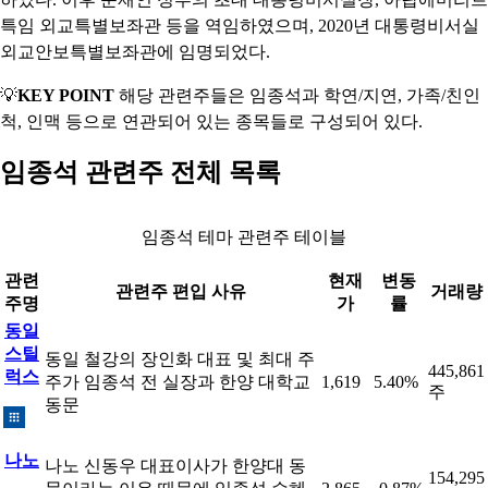
특임 외교특별보좌관 등을 역임하였으며, 2020년 대통령비서실
외교안보특별보좌관에 임명되었다.
💡
KEY POINT
해당 관련주들은 임종석과 학연/지연, 가족/친인
척, 인맥 등으로 연관되어 있는 종목들로 구성되어 있다.
임종석 관련주 전체 목록
임종석 테마 관련주 테이블
관련
현재
변동
관련주 편입 사유
거래량
주명
가
률
동일
스틸
동일 철강의 장인화 대표 및 최대 주
445,861
럭스
주가 임종석 전 실장과 한양 대학교
1,619
5.40%
주
동문
나노
나노 신동우 대표이사가 한양대 동
154,295