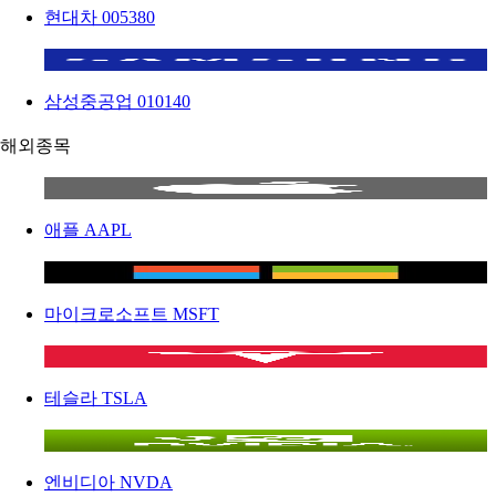
현대차
005380
삼성중공업
010140
해외종목
애플
AAPL
마이크로소프트
MSFT
테슬라
TSLA
엔비디아
NVDA