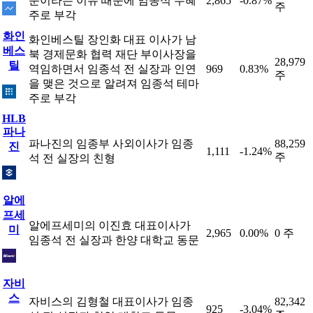
문이라는 이유 때문에 임종석 수혜
2,865
-0.87%
주
주로 부각
화인
화인베스틸 장인화 대표 이사가 남
베스
북 경제문화 협력 재단 부이사장을
28,979
틸
역임하면서 임종석 전 실장과 인연
969
0.83%
주
을 맺은 것으로 알려져 임종석 테마
주로 부각
HLB
파나
파나진의 임종부 사외이사가 임종
88,259
진
1,111
-1.24%
주
석 전 실장의 친형
알에
프세
알에프세미의 이진효 대표이사가
미
2,965
0.00%
0 주
임종석 전 실장과 한양 대학교 동문
자비
스
자비스의 김형철 대표이사가 임종
82,342
925
-3.04%