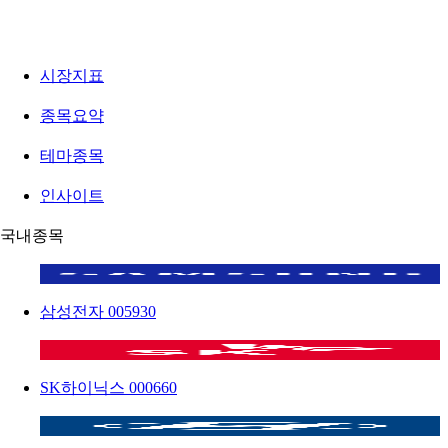
시장지표
종목요약
테마종목
인사이트
국내종목
삼성전자
005930
SK하이닉스
000660