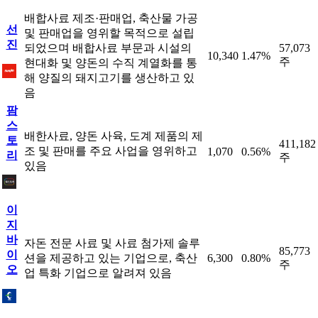
배합사료 제조·판매업, 축산물 가공
선
및 판매업을 영위할 목적으로 설립
진
되었으며 배합사료 부문과 시설의
57,073
10,340
1.47%
주
현대화 및 양돈의 수직 계열화를 통
해 양질의 돼지고기를 생산하고 있
음
팜
스
배한사료, 양돈 사육, 도계 제품의 제
토
411,182
조 및 판매를 주요 사업을 영위하고
1,070
0.56%
리
주
있음
이
지
바
자돈 전문 사료 및 사료 첨가제 솔루
85,773
이
션을 제공하고 있는 기업으로, 축산
6,300
0.80%
주
오
업 특화 기업으로 알려져 있음