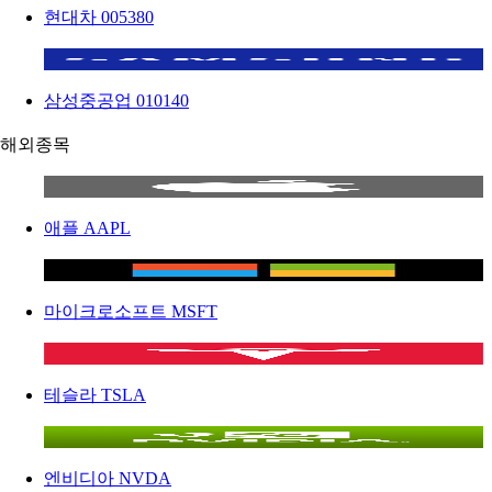
현대차
005380
삼성중공업
010140
해외종목
애플
AAPL
마이크로소프트
MSFT
테슬라
TSLA
엔비디아
NVDA