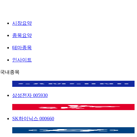
시장요약
종목요약
테마종목
인사이트
국내종목
삼성전자
005930
SK하이닉스
000660