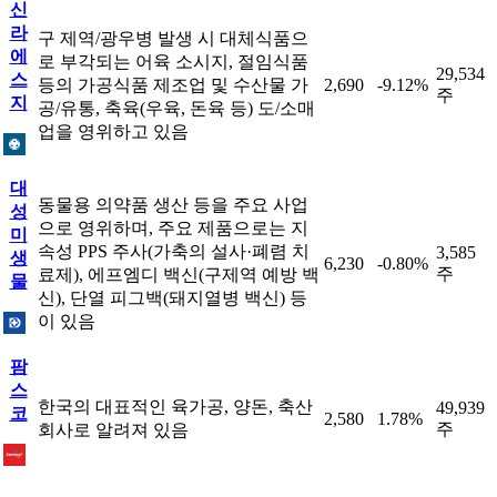
신
라
구 제역/광우병 발생 시 대체식품으
에
로 부각되는 어육 소시지, 절임식품
29,534
스
등의 가공식품 제조업 및 수산물 가
2,690
-9.12%
주
지
공/유통, 축육(우육, 돈육 등) 도/소매
업을 영위하고 있음
대
동물용 의약품 생산 등을 주요 사업
성
으로 영위하며, 주요 제품으로는 지
미
속성 PPS 주사(가축의 설사·폐렴 치
3,585
생
6,230
-0.80%
주
료제), 에프엠디 백신(구제역 예방 백
물
신), 단열 피그백(돼지열병 백신) 등
이 있음
팜
스
한국의 대표적인 육가공, 양돈, 축산
49,939
코
2,580
1.78%
주
회사로 알려져 있음