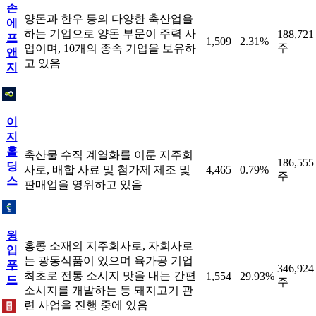
손
양돈과 한우 등의 다양한 축산업을
에
하는 기업으로 양돈 부문이 주력 사
188,721
프
1,509
2.31%
주
업이며, 10개의 종속 기업을 보유하
앤
고 있음
지
이
지
홀
축산물 수직 계열화를 이룬 지주회
186,555
딩
사로, 배합 사료 및 첨가제 제조 및
4,465
0.79%
주
스
판매업을 영위하고 있음
윙
홍콩 소재의 지주회사로, 자회사로
입
는 광동식품이 있으며 육가공 기업
푸
346,924
최초로 전통 소시지 맛을 내는 간편
1,554
29.93%
드
주
소시지를 개발하는 등 돼지고기 관
련 사업을 진행 중에 있음