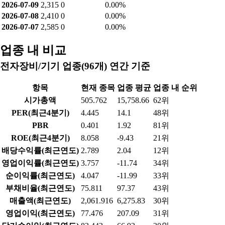
2026-07-09
2,315
0
0.00%
2026-07-08
2,410
0
0.00%
2026-07-07
2,585
0
0.00%
업종 내 비교
전자장비/기기 업종(96개) 연간 기준
항목
현재 종목
업종 평균
업종 내 순위
시가총액
505.762
15,758.66
62위
PER(최근4분기)
4.445
14.1
48위
PBR
0.401
1.92
81위
ROE(최근4분기)
8.058
-9.43
21위
배당수익률(최근연도)
2.789
2.04
12위
영업이익률(최근연도)
3.757
-11.74
34위
순이익률(최근연도)
4.047
-11.99
33위
부채비율(최근연도)
75.811
97.37
43위
매출액(최근연도)
2,061.916
6,275.83
30위
영업이익(최근연도)
77.476
207.09
31위