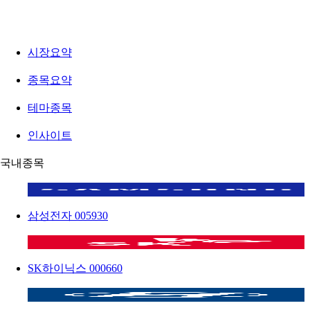
시장요약
종목요약
테마종목
인사이트
국내종목
삼성전자
005930
SK하이닉스
000660