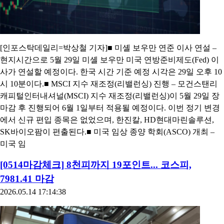
[인포스탁데일리=박상철 기자]■ 미셸 보우만 연준 이사 연설 –
현지시간으로 5월 29일 미셸 보우만 미국 연방준비제도(Fed) 이
사가 연설할 예정이다. 한국 시간 기준 예정 시각은 29일 오후 10
시 10분이다.■ MSCI 지수 재조정(리밸런싱) 진행 – 모건스탠리
캐피털인터내셔널(MSCI) 지수 재조정(리밸런싱)이 5월 29일 장
마감 후 진행되어 6월 1일부터 적용될 예정이다. 이번 정기 변경
에서 신규 편입 종목은 없었으며, 한진칼, HD현대마린솔루션,
SK바이오팜이 편출된다.■ 미국 임상 종양 학회(ASCO) 개최 –
미국 임
[0514마감체크] 8천피까지 19포인트... 코스피,
7981.41 마감
2026.05.14 17:14:38