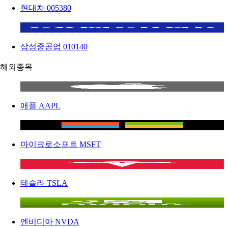
현대차
005380
삼성중공업
010140
해외종목
애플
AAPL
마이크로소프트
MSFT
테슬라
TSLA
엔비디아
NVDA