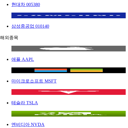
현대차
005380
삼성중공업
010140
해외종목
애플
AAPL
마이크로소프트
MSFT
테슬라
TSLA
엔비디아
NVDA