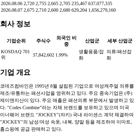
2026.08.06
2,720
2,755
2,665
2,705
235,467
637,077,335
2026.08.07
2,675
2,710
2,600
2,680
629,204
1,656,279,160
회사 정보
외국인 비
기업순위
주식수
산업군
세부 산업군
중
KOSDAQ 701
생활용품/잡
의류/패션잡
37,842,602
1.99%
위
화
화
기업 개요
코데즈컴바인은 1995년 8월 설립된 기업으로 여성캐주얼 의류를
제조/유통하는 패션사업을 영위하고 있다. 주요 종속기업은 (주)
제이앤지산이 있다. 주요 매출은 패션의류 부문에서 발생하고 있
다. "Codes Combine”라는 자체 브랜드를 보유하고 있으며 미국
이너웨어 브랜드 "JOCKEY"(자키) 국내 라이센스 계약 체결하여
"JOCKEY"의 남성/여성 속옷, 내복, 양말 등을 제조하여 이마트,
홈쇼핑에 공급 판매하고 있다.