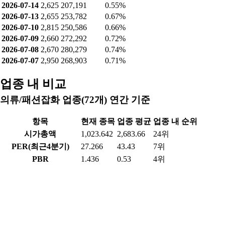
2026-07-14
2,625
207,191
0.55%
2026-07-13
2,655
253,782
0.67%
2026-07-10
2,815
250,586
0.66%
2026-07-09
2,660
272,292
0.72%
2026-07-08
2,670
280,279
0.74%
2026-07-07
2,950
268,903
0.71%
업종 내 비교
의류/패션잡화 업종(72개) 연간 기준
항목
현재 종목
업종 평균
업종 내 순위
시가총액
1,023.642
2,683.66
24위
PER(최근4분기)
27.266
43.43
7위
PBR
1.436
0.53
4위
ROE(최근4분기)
6.366
-2.52
19위
배당수익률(최근연도)
-
-
-위
영업이익률(최근연도)
6.084
1.7
23위
순이익률(최근연도)
11.229
0.42
12위
부채비율(최근연도)
28.455
111.84
55위