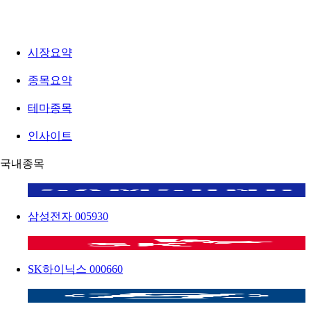
시장요약
종목요약
테마종목
인사이트
국내종목
삼성전자
005930
SK하이닉스
000660