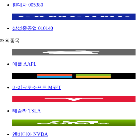
현대차
005380
삼성중공업
010140
해외종목
애플
AAPL
마이크로소프트
MSFT
테슬라
TSLA
엔비디아
NVDA