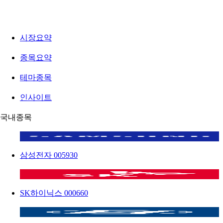
시장요약
종목요약
테마종목
인사이트
국내종목
삼성전자
005930
SK하이닉스
000660