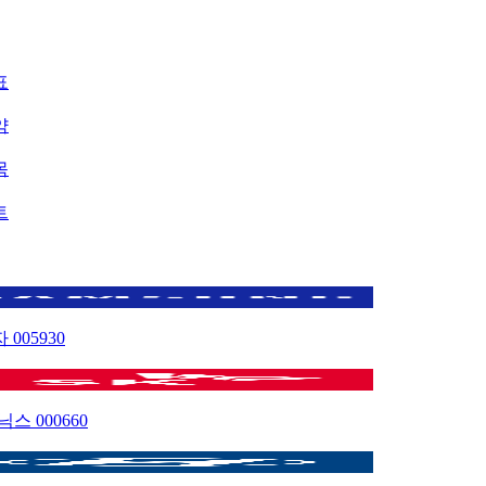
표
약
목
트
자
005930
이닉스
000660