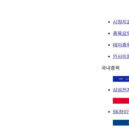
시장지
종목요
테마종
인사이
국내종목
삼성전
SK하