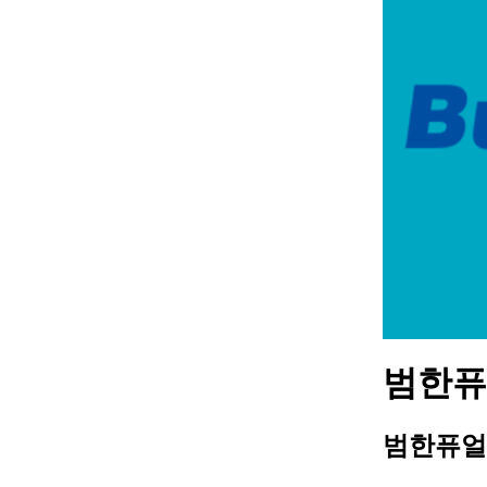
범한퓨얼
범한퓨얼