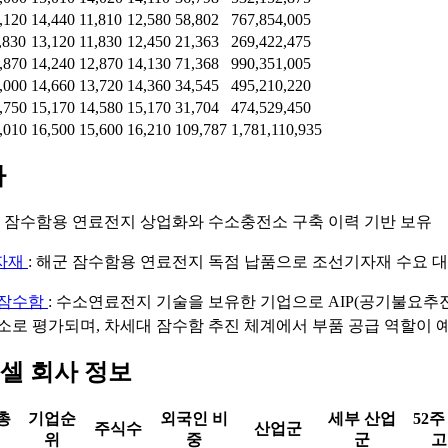
,120
14,440
11,810
12,580
58,802
767,854,005
,830
13,120
11,830
12,450
21,363
269,422,475
,870
14,240
12,870
14,130
71,368
990,351,005
,000
14,660
13,720
14,360
34,545
495,210,220
,750
15,170
14,580
15,170
31,704
474,529,450
,010
16,500
15,600
16,210
109,787
1,781,110,935
마
: 잠수함용 연료전지 상업화와 수소충전소 구축 이력 기반 보유
자재
: 해군 잠수함용 연료전지 독점 납품으로 조선기자재 수요 
 잠수함
: 수소연료전지 기술을 보유한 기업으로 AIP(공기불요추
소로 평가되며, 차세대 잠수함 추진 체계에서 부품 공급 역할이 
셀 회사 정보
총
기업순
외국인 비
세부 산업
52주
주식수
산업군
위
중
군
고