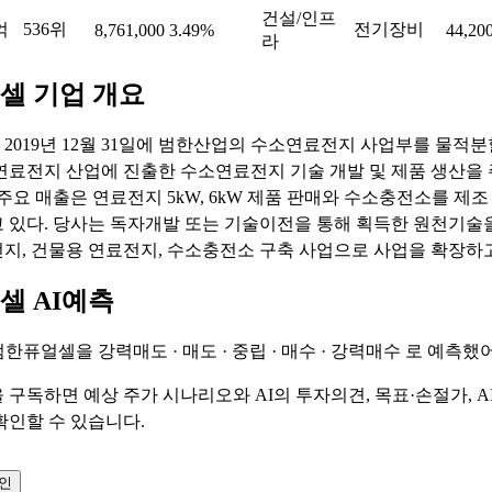
건설/인프
억
536위
전기장비
8,761,000
3.49%
44,20
라
셀 기업 개요
2019년 12월 31일에 범한산업의 수소연료전지 사업부를 물적
연료전지 산업에 진출한 수소연료전지 기술 개발 및 제품 생산을
주요 매출은 연료전지 5kW, 6kW 제품 판매와 수소충전소를 제조
 있다. 당사는 독자개발 또는 기술이전을 통해 획득한 원천기술
지, 건물용 연료전지, 수소충전소 구축 사업으로 사업을 확장하고
셀 AI예측
 범한퓨얼셀을
강력매도 · 매도 · 중립 · 매수 · 강력매수
로 예측했어
 구독하면 예상 주가 시나리오와 AI의 투자의견, 목표·손절가, A
확인할 수 있습니다.
확인