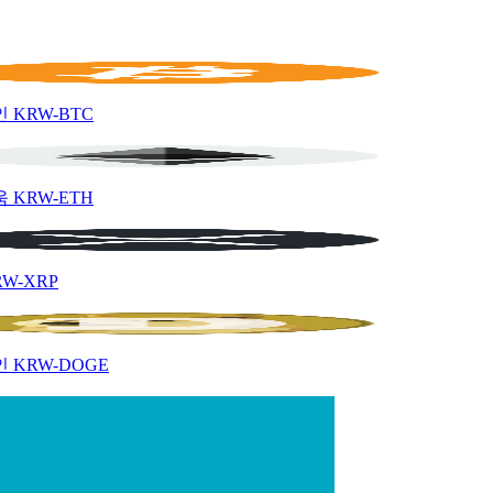
인
KRW-BTC
움
KRW-ETH
RW-XRP
인
KRW-DOGE