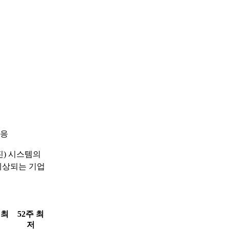
대응
진) 시스템의
예상되는 기업
 최
52주 최
저