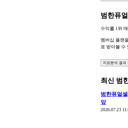
범한퓨얼
수익률 1위
멤버십 플랜을
로 받아볼 수
지표분석 결과
최신 범
범한퓨얼셀,
앞
2026.07.23 11