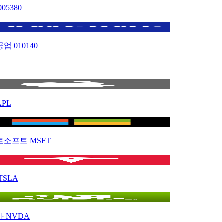
005380
공업
010140
APL
로소프트
MSFT
TSLA
아
NVDA