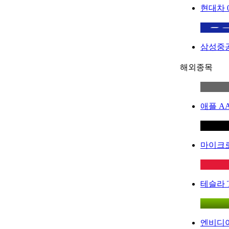
현대차
삼성중
해외종목
애플
A
마이크
테슬라
엔비디