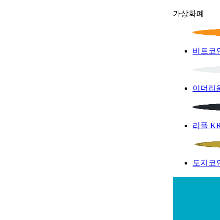
가상화폐
비트코
이더리
리플
K
도지코