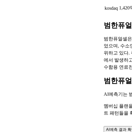
1,420
kosdaq
범한퓨얼
범한퓨얼셀은 
었으며, 수소
위하고 있다. 
에서 발생하고
수함용 연료전
범한퓨얼
AI예측기는
멤버십 플랜을
트 패턴들을 
AI예측 결과 