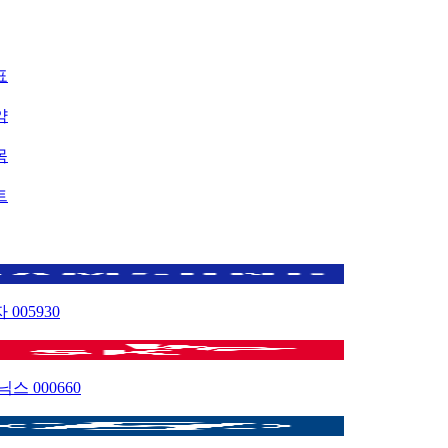
표
약
목
트
자
005930
이닉스
000660