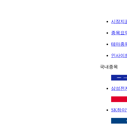
시장지
종목요
테마종
인사이
국내종목
삼성전
SK하