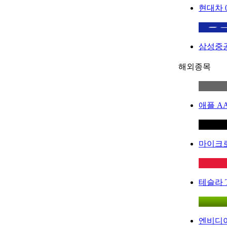
현대차
삼성중
해외종목
애플
A
마이크
테슬라
엔비디