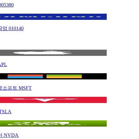
005380
공업
010140
APL
로소프트
MSFT
TSLA
아
NVDA