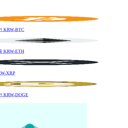
인
KRW-BTC
움
KRW-ETH
RW-XRP
인
KRW-DOGE