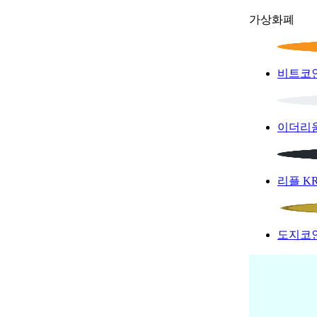
가상화폐
비트코
이더리
리플
K
도지코