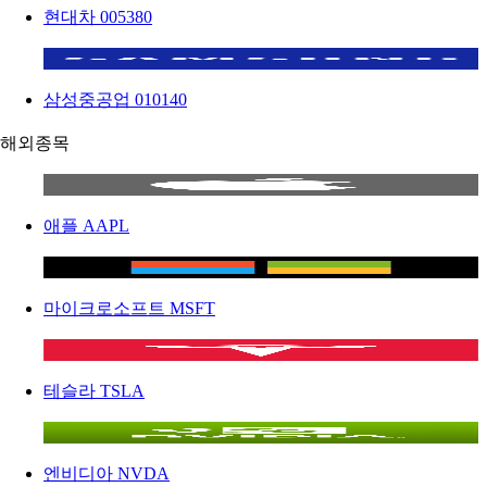
현대차
005380
삼성중공업
010140
해외종목
애플
AAPL
마이크로소프트
MSFT
테슬라
TSLA
엔비디아
NVDA