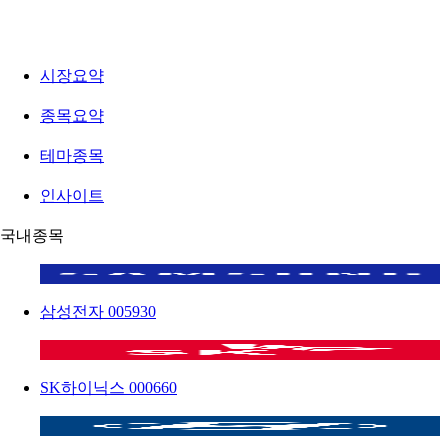
시장요약
종목요약
테마종목
인사이트
국내종목
삼성전자
005930
SK하이닉스
000660