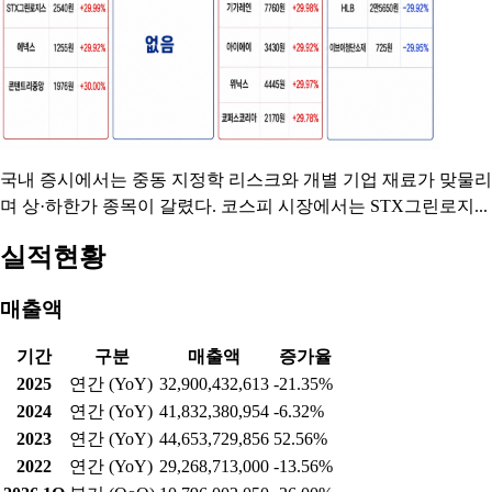
락한 6820.60에 마감했다.수급별로는 외국인과 기관이 각각 1조
3929억, 2조3690억 순매도, 개인은 3조6629억 순매수했다. 선물
시장에서는 개인과 기관
[급등락주 짚어보기] 호르무즈 봉쇄에 STX그린로지
스 상한가⋯콘텐트리중앙ㆍ에넥스 등도↑
2026.07.13 16:31:00