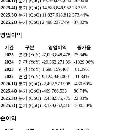
국내 증시에서는 중동 지정학 리스크와 개별 기업 재료가 맞물리
며 상·하한가 종목이 갈렸다. 코스피 시장에서는 STX그린로지...
실적현황
매출액
기간
구분
매출액
증가율
2025
연간 (YoY)
32,900,432,613
-21.35%
2024
연간 (YoY)
41,832,380,954
-6.32%
2023
연간 (YoY)
44,653,729,856
52.56%
2022
연간 (YoY)
29,268,713,000
-13.56%
2026.1Q
분기 (QoQ)
10,796,002,050
-26.00%
2025.4Q
분기 (QoQ)
14,588,846,952
23.35%
2025.3Q
분기 (QoQ)
11,827,618,812
373.44%
2025.2Q
분기 (QoQ)
2,498,237,749
-37.32%
영업이익