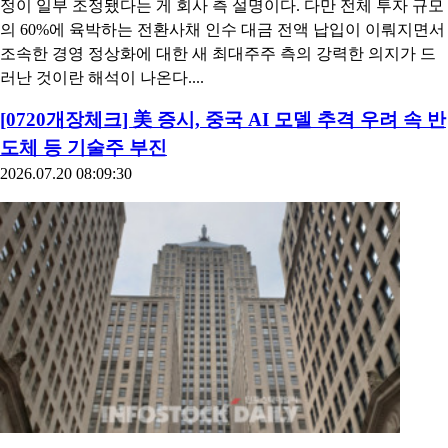
더벨'머니투데이 thebell'에 출고된 기사입니다. 코퍼스코리아는
175억원 규모의 5회차 전환사채(CB) 납입이 완료됐다고 지난 24
일 공시했다. 아티스트스튜디오를 중심으로 꾸려진 투자자 컨소
시엄은 지난달 29일 약 282억원 규모의 주식매매계약 및 유상증
자, CB 발행 등을 진행하며 코퍼스코리아의 최대주주 지분 확보
및 경영권 취득에 나선 바 있다. 전체 투자금의 62% 수준에 이르
는 175억원이 CB 발행 방식으로 이뤄졌다. 지난 3일 소액주주로
부터 신주발행금지 가처분 소송이 제기되면서 유상증자 납입 일
정이 일부 조정됐다는 게 회사 측 설명이다. 다만 전체 투자 규모
의 60%에 육박하는 전환사채 인수 대금 전액 납입이 이뤄지면서
조속한 경영 정상화에 대한 새 최대주주 측의 강력한 의지가 드
러난 것이란 해석이 나온다....
[0720개장체크] 美 증시, 중국 AI 모델 추격 우려 속 반
도체 등 기술주 부진