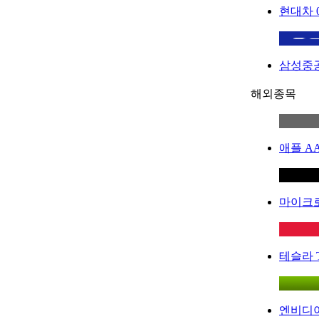
현대차
삼성중
해외종목
애플
A
마이크
테슬라
엔비디