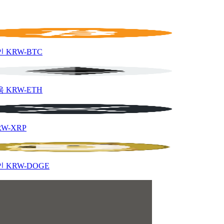
인
KRW-BTC
움
KRW-ETH
RW-XRP
인
KRW-DOGE