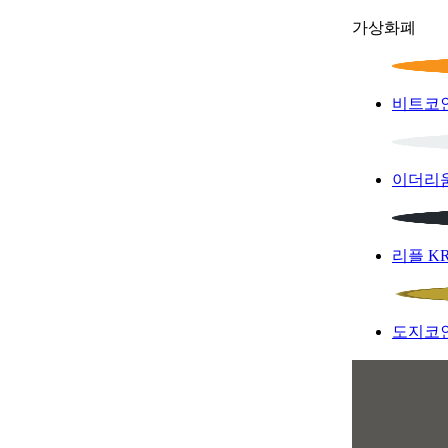
가상화폐
비트코
이더리
리플
K
도지코