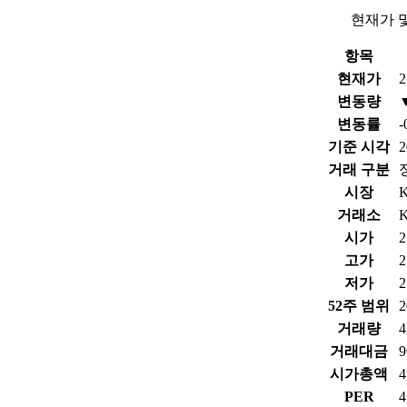
현재가 
항목
현재가
2
변동량
변동률
-
기준 시각
2
거래 구분
시장
거래소
시가
2
고가
2
저가
2
52주 범위
2
거래량
4
거래대금
9
시가총액
PER
4