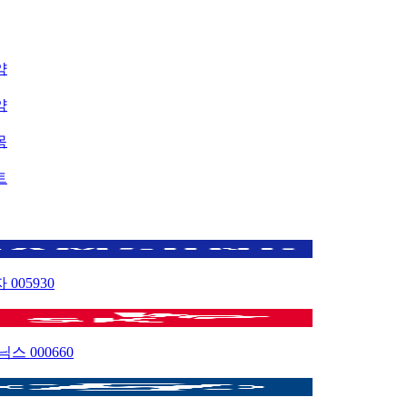
약
약
목
트
자
005930
이닉스
000660