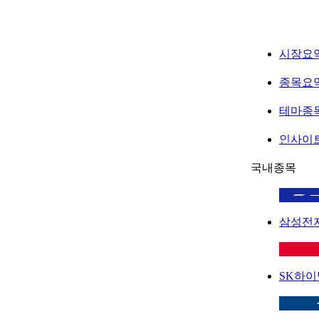
시장요
종목요
테마종
인사이
국내종목
삼성전
SK하