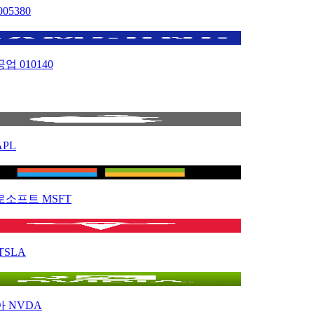
005380
공업
010140
APL
로소프트
MSFT
TSLA
아
NVDA