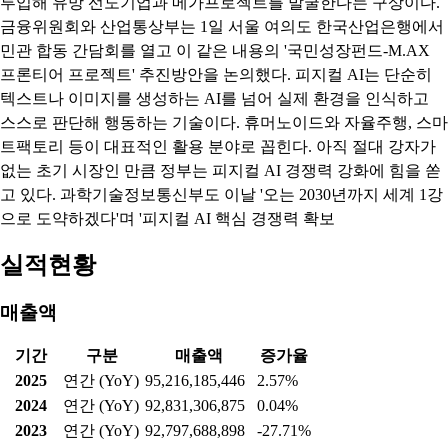
투입해 유망 선도기업과 메가프로젝트를 발굴한다는 구상이다.
금융위원회와 산업통상부는 1일 서울 여의도 한국산업은행에서
민관 합동 간담회를 열고 이 같은 내용의 '국민성장펀드-M.AX
프론티어 프로젝트' 추진방안을 논의했다. 피지컬 AI는 단순히
텍스트나 이미지를 생성하는 AI를 넘어 실제 환경을 인식하고
스스로 판단해 행동하는 기술이다. 휴머노이드와 자율주행, 스마
트팩토리 등이 대표적인 활용 분야로 꼽힌다. 아직 절대 강자가
없는 초기 시장인 만큼 정부는 피지컬 AI 경쟁력 강화에 힘을 쏟
고 있다. 과학기술정보통신부도 이날 '오는 2030년까지 세계 1강
으로 도약하겠다'며 '피지컬 AI 핵심 경쟁력 확보
실적현황
매출액
기간
구분
매출액
증가율
2025
연간 (YoY)
95,216,185,446
2.57%
2024
연간 (YoY)
92,831,306,875
0.04%
2023
연간 (YoY)
92,797,688,898
-27.71%