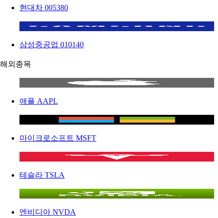
현대차
005380
삼성중공업
010140
해외종목
애플
AAPL
마이크로소프트
MSFT
테슬라
TSLA
엔비디아
NVDA