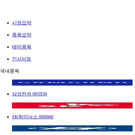
시장요약
종목요약
테마종목
인사이트
국내종목
삼성전자
005930
SK하이닉스
000660