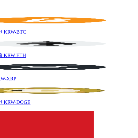
인
KRW-BTC
움
KRW-ETH
RW-XRP
인
KRW-DOGE