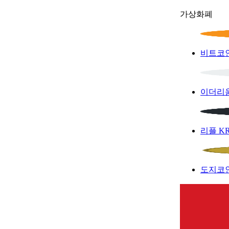
가상화폐
비트코
이더리
리플
K
도지코