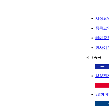
시장요
종목요
테마종
인사이
국내종목
삼성전
SK하