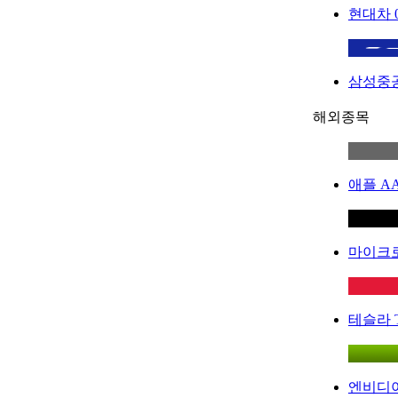
현대차
삼성중
해외종목
애플
A
마이크
테슬라
엔비디