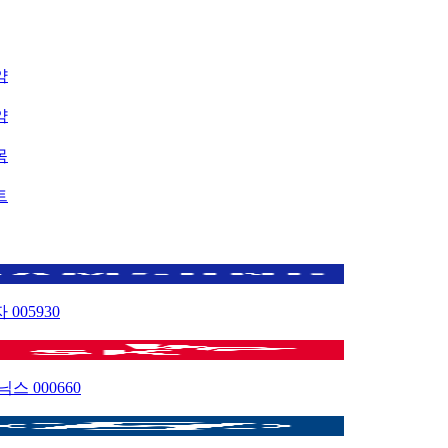
약
약
목
트
자
005930
이닉스
000660