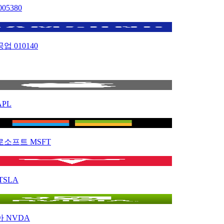
005380
공업
010140
APL
로소프트
MSFT
TSLA
아
NVDA