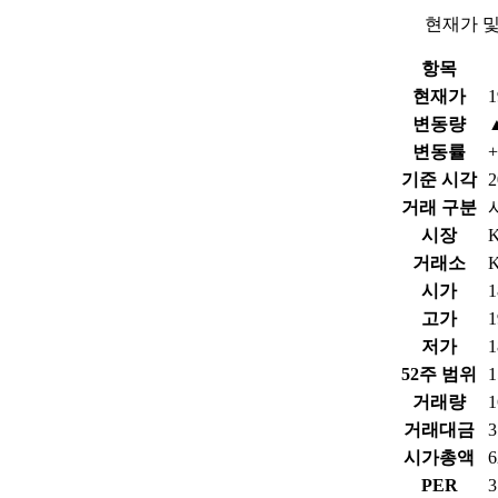
현재가 및
항목
현재가
1
변동량
변동률
+
기준 시각
2
거래 구분
시장
거래소
시가
1
고가
1
저가
1
52주 범위
1
거래량
1
거래대금
3
시가총액
PER
3