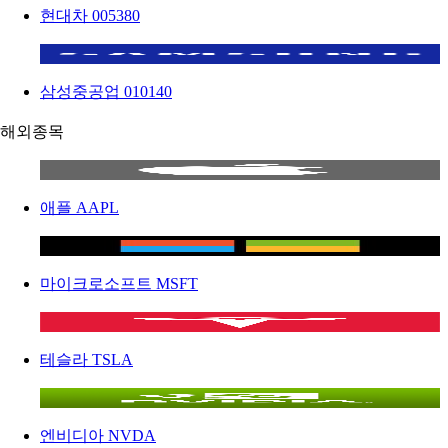
현대차
005380
삼성중공업
010140
해외종목
애플
AAPL
마이크로소프트
MSFT
테슬라
TSLA
엔비디아
NVDA