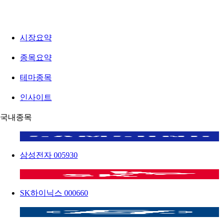
시장요약
종목요약
테마종목
인사이트
국내종목
삼성전자
005930
SK하이닉스
000660