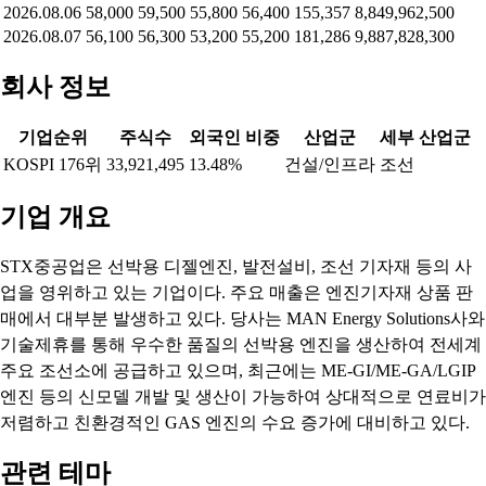
2026.08.06
58,000
59,500
55,800
56,400
155,357
8,849,962,500
2026.08.07
56,100
56,300
53,200
55,200
181,286
9,887,828,300
회사 정보
기업순위
주식수
외국인 비중
산업군
세부 산업군
KOSPI 176위
33,921,495
13.48%
건설/인프라
조선
기업 개요
STX중공업은 선박용 디젤엔진, 발전설비, 조선 기자재 등의 사
업을 영위하고 있는 기업이다. 주요 매출은 엔진기자재 상품 판
매에서 대부분 발생하고 있다. 당사는 MAN Energy Solutions사와
기술제휴를 통해 우수한 품질의 선박용 엔진을 생산하여 전세계
주요 조선소에 공급하고 있으며, 최근에는 ME-GI/ME-GA/LGIP
엔진 등의 신모델 개발 및 생산이 가능하여 상대적으로 연료비가
저렴하고 친환경적인 GAS 엔진의 수요 증가에 대비하고 있다.
관련 테마