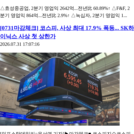
△효성중공업, 2분기 영업익 2642억...전년比 60.89%↑ △F&F, 2
분기 영업익 864억...전년比 2.9%↑ △녹십자, 2분기 영업익 1...
[0731마감체크] 코스피, 사상 최대 17.9% 폭등... SK하
이닉스 사상 첫 상한가
2026.07.31 17:07:16
[인포스탁데일리=윤서연 기자]▶마감체크■ 코스피지수코스피