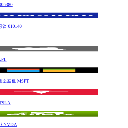
005380
공업
010140
APL
로소프트
MSFT
TSLA
아
NVDA