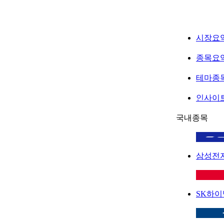
시장요
종목요
테마종
인사이
국내종목
삼성전
SK하