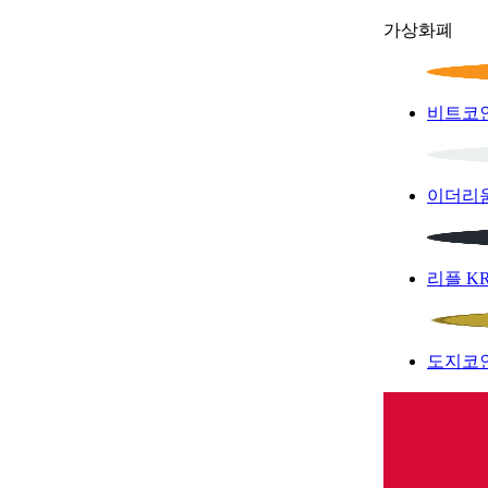
가상화폐
비트코
이더리
리플
K
도지코