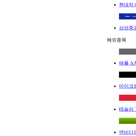
현대차
삼성중
해외종목
애플
A
마이크
테슬라
엔비디