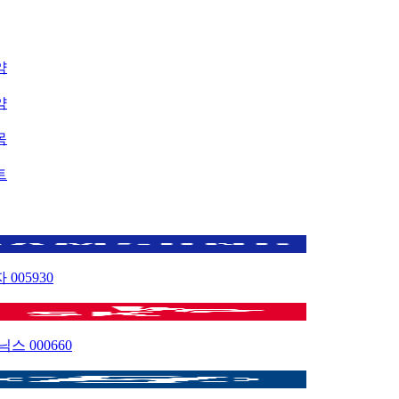
약
약
목
트
자
005930
이닉스
000660