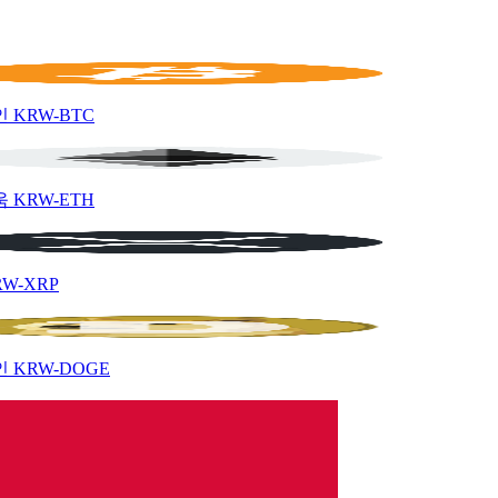
인
KRW-BTC
움
KRW-ETH
RW-XRP
인
KRW-DOGE