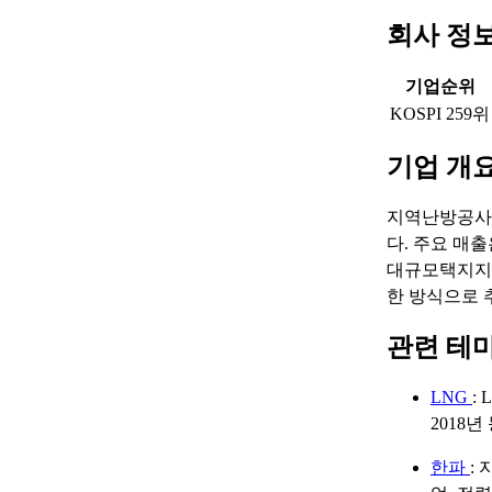
회사 정
기업순위
KOSPI 259위
기업 개
지역난방공사는
다. 주요 매
대규모택지지구
한 방식으로 
관련 테
LNG
:
2018
한파
: