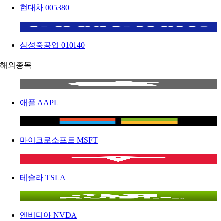
현대차
005380
삼성중공업
010140
해외종목
애플
AAPL
마이크로소프트
MSFT
테슬라
TSLA
엔비디아
NVDA