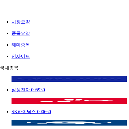
시장요약
종목요약
테마종목
인사이트
국내종목
삼성전자
005930
SK하이닉스
000660