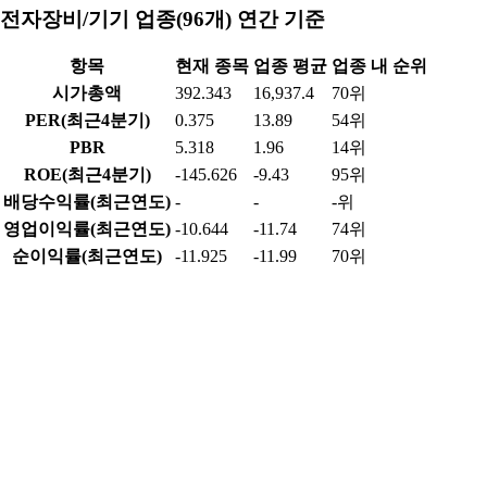
전자장비/기기 업종(96개) 연간 기준
항목
현재 종목
업종 평균
업종 내 순위
시가총액
392.343
16,937.4
70위
PER(최근4분기)
0.375
13.89
54위
PBR
5.318
1.96
14위
ROE(최근4분기)
-145.626
-9.43
95위
배당수익률(최근연도)
-
-
-위
영업이익률(최근연도)
-10.644
-11.74
74위
순이익률(최근연도)
-11.925
-11.99
70위
부채비율(최근연도)
161.259
97.37
16위
매출액(최근연도)
5,431.961
6,275.83
15위
영업이익(최근연도)
-578.195
207.09
91위
당기순이익(최근연도)
-647.764
66.93
89위
데이터 출처 및 업데이트 정보
데이터 제공