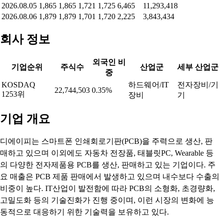
2026.08.05
1,865
1,865
1,721
1,725
6,465
11,293,418
2026.08.06
1,879
1,879
1,701
1,720
2,225
3,843,434
회사 정보
외국인 비
기업순위
주식수
산업군
세부 산업군
중
KOSDAQ
하드웨어/IT
전자장비/기
22,744,503
0.35%
1253위
장비
기
기업 개요
디에이피는 스마트폰 인쇄회로기판(PCB)을 주력으로 생산, 판
매하고 있으며 이외에도 자동차 전장품, 태블릿PC, Wearable 등
의 다양한 전자제품용 PCB를 생산, 판매하고 있는 기업이다. 주
요 매출은 PCB 제품 판매에서 발생하고 있으며 내수보다 수출의
비중이 높다. IT산업이 발전함에 따라 PCB의 소형화, 초경량화,
고밀도화 등의 기술진화가 진행 중이며, 이런 시장의 변화에 능
동적으로 대응하기 위한 기술력을 보유하고 있다.