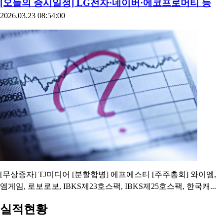
[오늘의 증시일정] LG전자·네이버·에코프로머티 등
2026.03.23 08:54:00
[무상증자] TJ미디어 [분할합병] 에프에스티 [주주총회] 와이엠,
엠게임, 로보로보, IBKS제23호스팩, IBKS제25호스팩, 한국캐...
실적현황