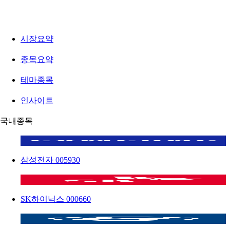
시장요약
종목요약
테마종목
인사이트
국내종목
삼성전자
005930
SK하이닉스
000660