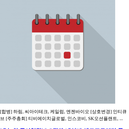
[합병] 하림, 씨아이테크, 케일럼, 엔젠바이오 [상호변경] 인티큐
브 [주주총회] 티비에이치글로벌, 인스코비, SK오션플랜트, ...