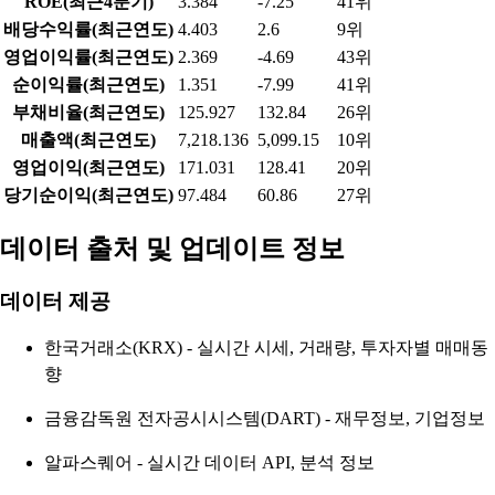
ROE(최근4분기)
3.384
-7.25
41위
배당수익률(최근연도)
4.403
2.6
9위
영업이익률(최근연도)
2.369
-4.69
43위
순이익률(최근연도)
1.351
-7.99
41위
부채비율(최근연도)
125.927
132.84
26위
매출액(최근연도)
7,218.136
5,099.15
10위
영업이익(최근연도)
171.031
128.41
20위
당기순이익(최근연도)
97.484
60.86
27위
데이터 출처 및 업데이트 정보
데이터 제공
한국거래소(KRX) - 실시간 시세, 거래량, 투자자별 매매동
향
금융감독원 전자공시시스템(DART) - 재무정보, 기업정보
알파스퀘어 - 실시간 데이터 API, 분석 정보