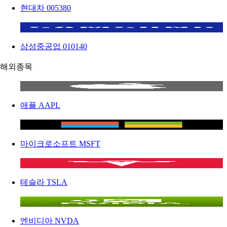
현대차
005380
삼성중공업
010140
해외종목
애플
AAPL
마이크로소프트
MSFT
테슬라
TSLA
엔비디아
NVDA