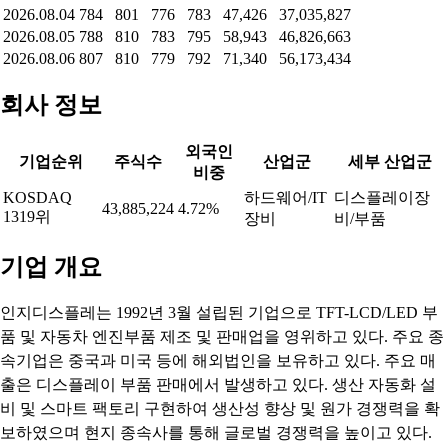
2026.08.04
784
801
776
783
47,426
37,035,827
2026.08.05
788
810
783
795
58,943
46,826,663
2026.08.06
807
810
779
792
71,340
56,173,434
회사 정보
외국인
기업순위
주식수
산업군
세부 산업군
비중
KOSDAQ
하드웨어/IT
디스플레이장
43,885,224
4.72%
1319위
장비
비/부품
기업 개요
인지디스플레는 1992년 3월 설립된 기업으로 TFT-LCD/LED 부
품 및 자동차 엔진부품 제조 및 판매업을 영위하고 있다. 주요 종
속기업은 중국과 미국 등에 해외법인을 보유하고 있다. 주요 매
출은 디스플레이 부품 판매에서 발생하고 있다. 생산 자동화 설
비 및 스마트 팩토리 구현하여 생산성 향상 및 원가 경쟁력을 확
보하였으며 현지 종속사를 통해 글로벌 경쟁력을 높이고 있다.