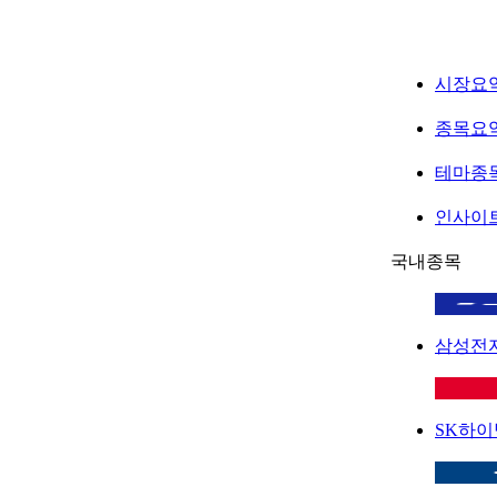
시장요
종목요
테마종
인사이
국내종목
삼성전
SK하