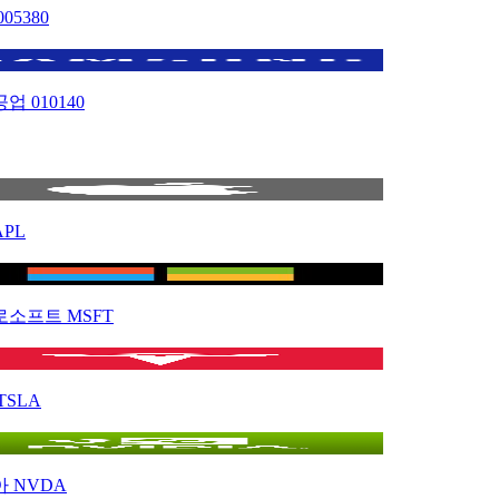
005380
공업
010140
APL
로소프트
MSFT
TSLA
아
NVDA