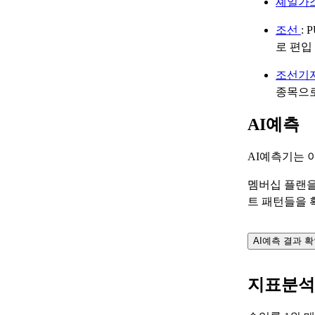
셰일가
조선
:
로 편입
조선기
종목으
AI예측
AI예측기는 
멤버십 플랜을
트 패턴들을 
AI예측 결과 
지표분석