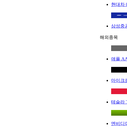
현대차
삼성중
해외종목
애플
A
마이크
테슬라
엔비디