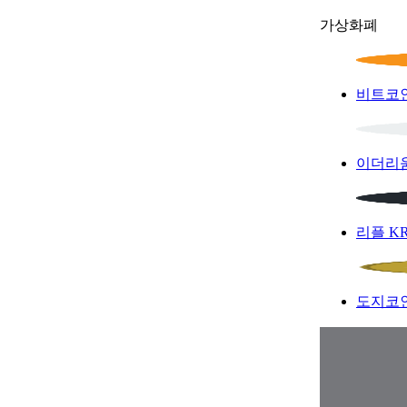
가상화폐
비트코
이더리
리플
K
도지코