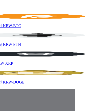
인
KRW-BTC
움
KRW-ETH
RW-XRP
인
KRW-DOGE