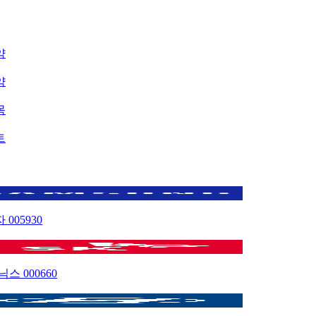
약
약
목
트
자
005930
이닉스
000660