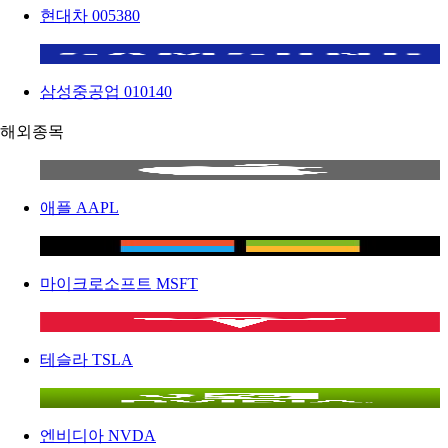
현대차
005380
삼성중공업
010140
해외종목
애플
AAPL
마이크로소프트
MSFT
테슬라
TSLA
엔비디아
NVDA