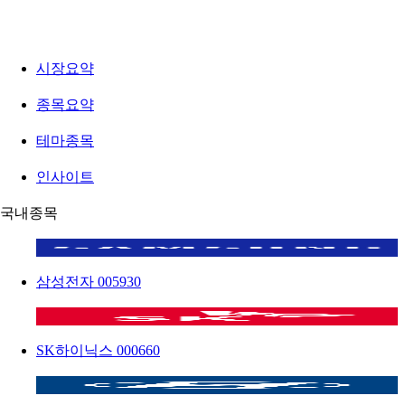
시장요약
종목요약
테마종목
인사이트
국내종목
삼성전자
005930
SK하이닉스
000660