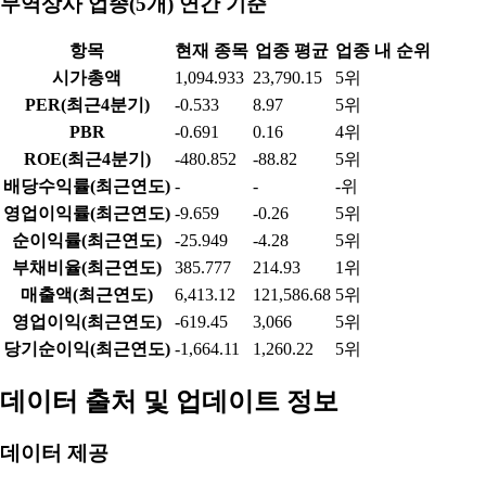
무역상사 업종(5개) 연간 기준
항목
현재 종목
업종 평균
업종 내 순위
시가총액
1,094.933
23,790.15
5위
PER(최근4분기)
-0.533
8.97
5위
PBR
-0.691
0.16
4위
ROE(최근4분기)
-480.852
-88.82
5위
배당수익률(최근연도)
-
-
-위
영업이익률(최근연도)
-9.659
-0.26
5위
순이익률(최근연도)
-25.949
-4.28
5위
부채비율(최근연도)
385.777
214.93
1위
매출액(최근연도)
6,413.12
121,586.68
5위
영업이익(최근연도)
-619.45
3,066
5위
당기순이익(최근연도)
-1,664.11
1,260.22
5위
데이터 출처 및 업데이트 정보
데이터 제공