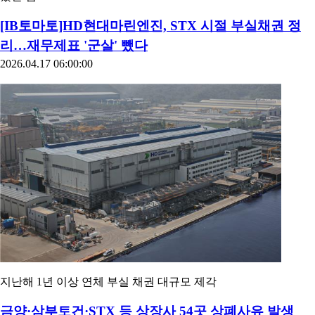
[IB토마토]HD현대마린엔진, STX 시절 부실채권 정
리…재무제표 '군살' 뺐다
2026.04.17 06:00:00
지난해 1년 이상 연체 부실 채권 대규모 제각
금양·삼부토건·STX 등 상장사 54곳 상폐사유 발생