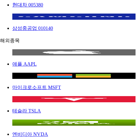
현대차
005380
삼성중공업
010140
해외종목
애플
AAPL
마이크로소프트
MSFT
테슬라
TSLA
엔비디아
NVDA