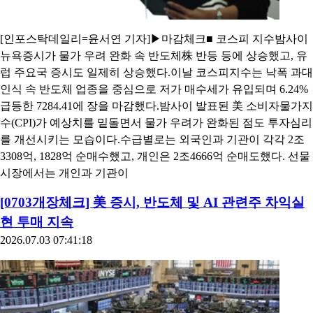
[인포스탁데일리=윤서연 기자]▶마감체크■ 코스피 지수밤사이
뉴욕증시가 물가 우려 완화 속 반도체株 반등 등에 상승했고, 유
럽 주요국 증시도 일제히 상승했다.이날 코스피지수는 낙폭 과대
인식 속 반도체 업종을 중심으로 저가 매수세가 유입되며 6.24%
급등한 7284.41에 장을 마감했다.밤사이 발표된 美 소비자물가지
수(CPI)가 예상치를 밑돌면서 물가 우려가 완화된 점도 투자심리
를 개선시키는 모습이다.수급별로는 외국인과 기관이 각각 2조
3308억, 1828억 순매수했고, 개인은 2조4666억 순매도했다. 선물
시장에서는 개인과 기관이
[0703개장체크] 美 증시, 반도체 및 AI 관련주 차익실
현 투매 지속
2026.07.03 07:41:18