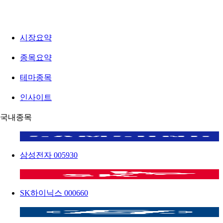
시장요약
종목요약
테마종목
인사이트
국내종목
삼성전자
005930
SK하이닉스
000660