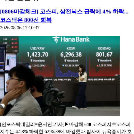
[0806마감체크] 코스피, 삼전닉스 급락에 4% 하락...
코스닥은 800선 회복
2026.08.06 17:10:37
[인포스탁데일리=윤서연 기자]▶마감체크■ 코스피지수코스피
지수는 4.58% 하락한 6296.38에 마감했다.밤사이 뉴욕증시가 호