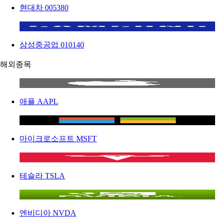
현대차
005380
삼성중공업
010140
해외종목
애플
AAPL
마이크로소프트
MSFT
테슬라
TSLA
엔비디아
NVDA