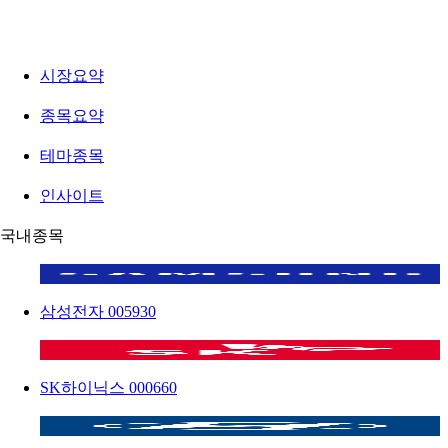
시장요약
종목요약
테마종목
인사이트
국내종목
삼성전자
005930
SK하이닉스
000660