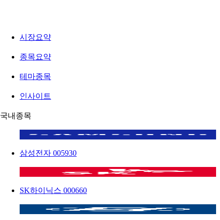
시장요약
종목요약
테마종목
인사이트
국내종목
삼성전자
005930
SK하이닉스
000660