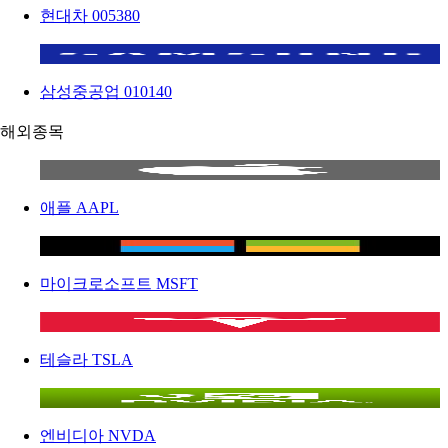
현대차
005380
삼성중공업
010140
해외종목
애플
AAPL
마이크로소프트
MSFT
테슬라
TSLA
엔비디아
NVDA