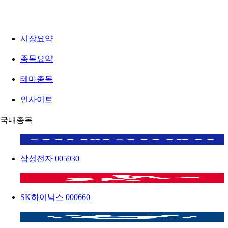
시장요약
종목요약
테마종목
인사이트
국내종목
삼성전자
005930
SK하이닉스
000660