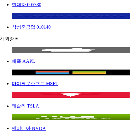
현대차
005380
삼성중공업
010140
해외종목
애플
AAPL
마이크로소프트
MSFT
테슬라
TSLA
엔비디아
NVDA