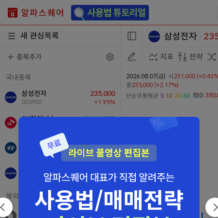
새 관심목록
삼성전자
235
ㆍ
지표
전략
종목추가
2026.08.07(금)
시
231,000 (+0.43%
국내종목
종
235,000 (+2.17%)
삼성전자
235,000
단순이동평균
5
10
20
60
120
005930
+1.95%
SK하이닉스
1,466,000
000660
-1.94%
현대차
398,000
005380
-0.50%
삼성중공업
22,150
010140
+0.23%
해외종목
애플
$313.33