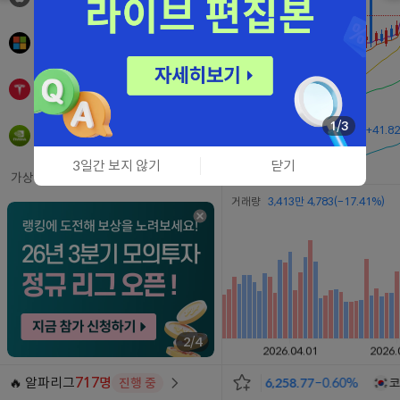
AAPL
+0.29%
마이크로소프트
$499.99
MSFT
+0.03%
테슬라
$328.58
TSLA
+2.83%
1/3
엔비디아
$223.96
NVDA
+2.27%
3일간 보지 않기
닫기
가상화폐
거래량
3,413만 4,783
(-17.41%)
비트코인
91,487,000
KRW-BTC
+0.16%
이더리움
2,698,000
KRW-ETH
+0.22%
리플
1,458
KRW-XRP
+1.46%
2/4
도지코인
98.70
KRW-DOGE
+0.92%
🔥 알파리그
717명
진행 중
코스피
6,258.77
-0.60%
코