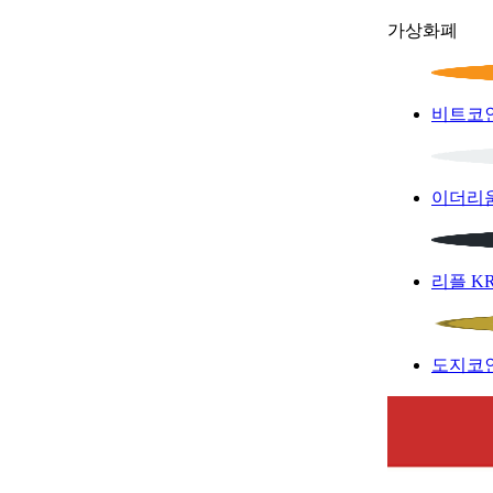
가상화폐
비트코
이더리
리플
K
도지코