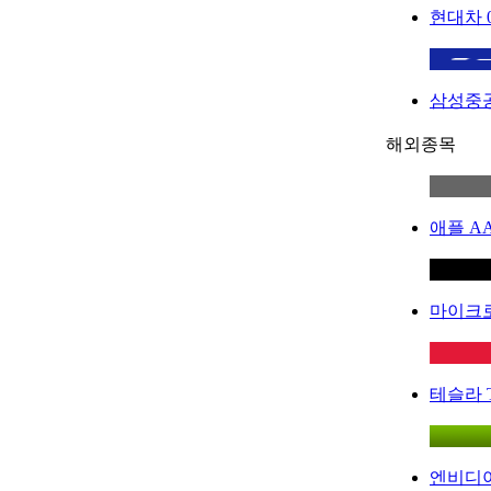
현대차
삼성중
해외종목
애플
A
마이크
테슬라
엔비디