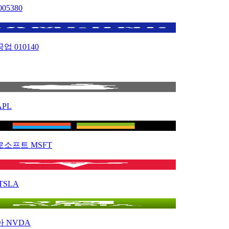
005380
공업
010140
APL
로소프트
MSFT
TSLA
아
NVDA