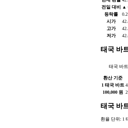
전일 대비
▲ 
등락률
0.
시가
42
고가
42
저가
42
태국 바
태국 바트
환산 기준
1 태국 바트
4
100,000 원
2
태국 바트
환율 단위: 1