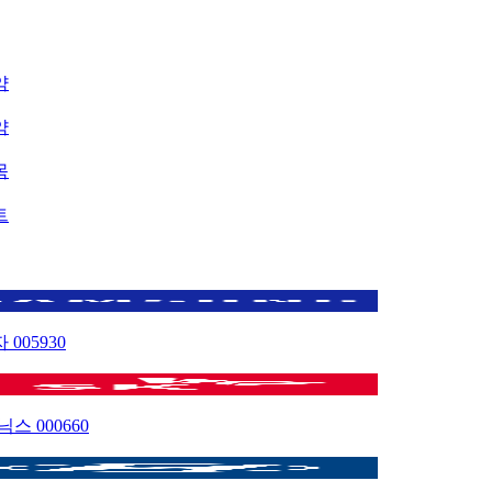
약
약
목
트
자
005930
이닉스
000660