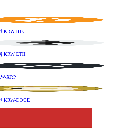
인
KRW-BTC
움
KRW-ETH
RW-XRP
인
KRW-DOGE