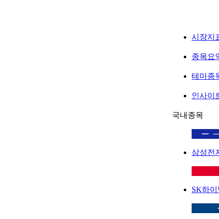
시장지
종목요
테마종
인사이
국내종목
삼성전
SK하