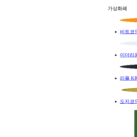
가상화폐
비트코
이더리
리플
K
도지코