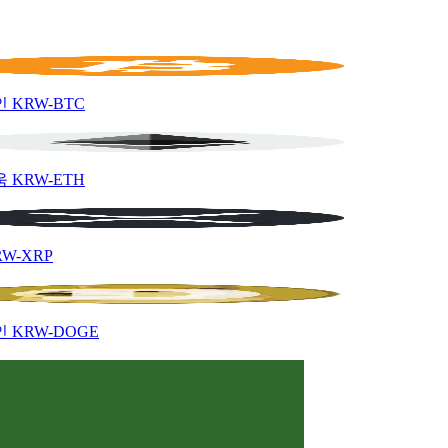
인
KRW-BTC
움
KRW-ETH
RW-XRP
인
KRW-DOGE