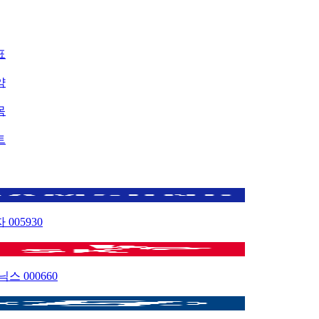
표
약
목
트
자
005930
이닉스
000660