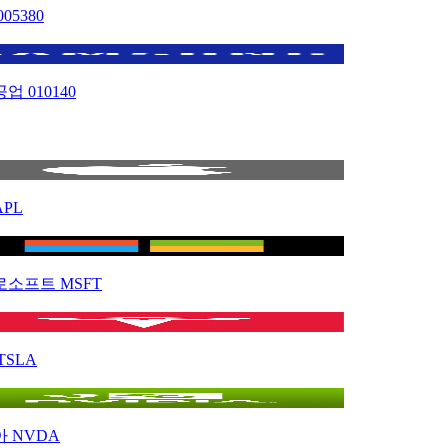
005380
공업
010140
APL
로소프트
MSFT
TSLA
아
NVDA