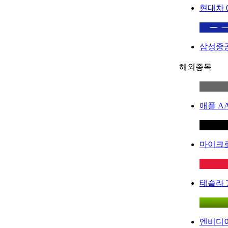
현대차
삼성중
해외종목
애플
A
마이크
테슬라
엔비디