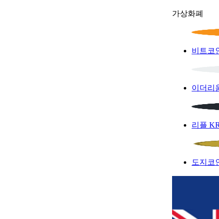
가상화폐
비트코
이더리
리플
K
도지코