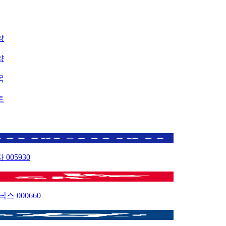
약
약
목
트
자
005930
이닉스
000660