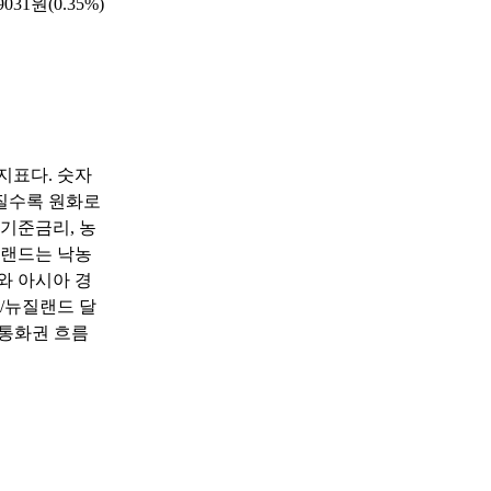
31원(0.35%)
지표다. 숫자
질수록 원화로
기준금리, 농
질랜드는 낙농
와 아시아 경
원/뉴질랜드 달
 통화권 흐름