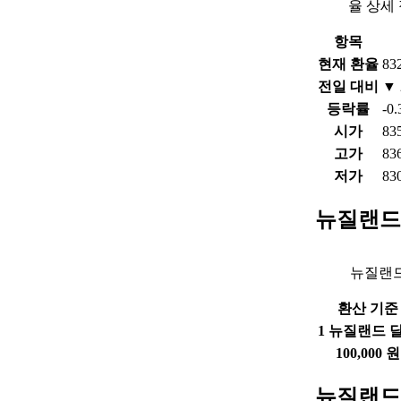
율 상세
항목
현재 환율
83
전일 대비
▼ 
등락률
-0
시가
83
고가
83
저가
83
뉴질랜드
뉴질랜드
환산 기준
1 뉴질랜드 
100,000 원
뉴질랜드