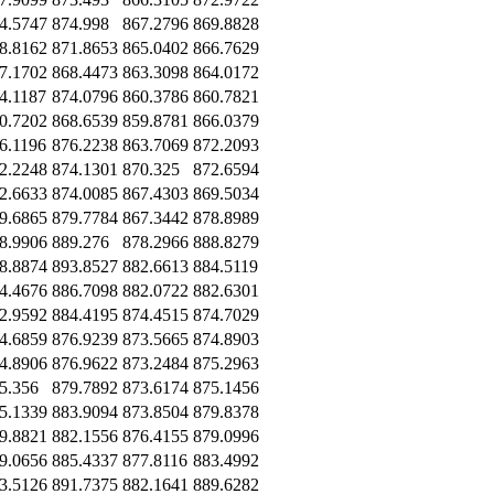
4.5747
874.998
867.2796
869.8828
8.8162
871.8653
865.0402
866.7629
7.1702
868.4473
863.3098
864.0172
4.1187
874.0796
860.3786
860.7821
0.7202
868.6539
859.8781
866.0379
6.1196
876.2238
863.7069
872.2093
2.2248
874.1301
870.325
872.6594
2.6633
874.0085
867.4303
869.5034
9.6865
879.7784
867.3442
878.8989
8.9906
889.276
878.2966
888.8279
8.8874
893.8527
882.6613
884.5119
4.4676
886.7098
882.0722
882.6301
2.9592
884.4195
874.4515
874.7029
4.6859
876.9239
873.5665
874.8903
4.8906
876.9622
873.2484
875.2963
5.356
879.7892
873.6174
875.1456
5.1339
883.9094
873.8504
879.8378
9.8821
882.1556
876.4155
879.0996
9.0656
885.4337
877.8116
883.4992
3.5126
891.7375
882.1641
889.6282