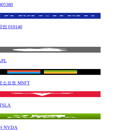
005380
공업
010140
APL
로소프트
MSFT
TSLA
아
NVDA