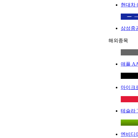
현대차
삼성중
해외종목
애플
A
마이크
테슬라
엔비디