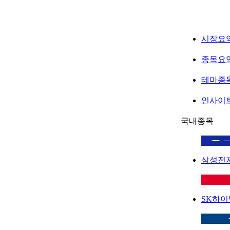
시장요
종목요
테마종
인사이
국내종목
삼성전
SK하