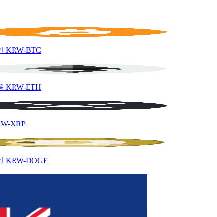
인
KRW-BTC
움
KRW-ETH
RW-XRP
인
KRW-DOGE