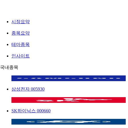
시장요약
종목요약
테마종목
인사이트
국내종목
삼성전자
005930
SK하이닉스
000660