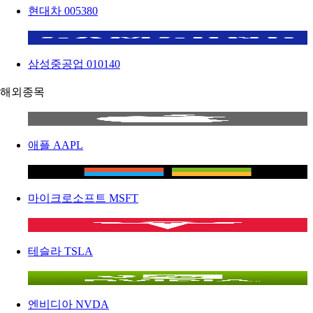
현대차
005380
삼성중공업
010140
해외종목
애플
AAPL
마이크로소프트
MSFT
테슬라
TSLA
엔비디아
NVDA