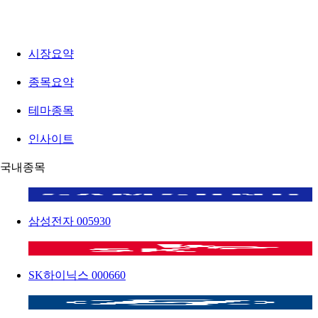
시장요약
종목요약
테마종목
인사이트
국내종목
삼성전자
005930
SK하이닉스
000660