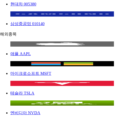
현대차
005380
삼성중공업
010140
해외종목
애플
AAPL
마이크로소프트
MSFT
테슬라
TSLA
엔비디아
NVDA