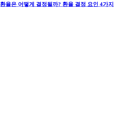
환율은 어떻게 결정될까? 환율 결정 요인 4가지
환율은 기본적으로 외환의 수요와 공급으로 결정됩니다. 달러를
사려는 사람이 많아지면 달러 가격이 오르고, 달러를 팔려는 사
람이 많아지면 달러 가격은 내려갈 수 있습니다. 이 수요와 공급
을 움직이는 대표적인 환율 결정 요인은 금리, 물가, 무역수지, 시
장 심리입니다. 환율은 단순히 “ 미국 USD 가 비싸졌다” 또는
“원화가 약해졌다”로만 볼 수 있는 숫자가 아닙니다. 한 나라의
금리 수준, 물가 흐름, 수출입 구조, 투자자들의 위험 선호까지 함
께 반영됩니다. 그래서 환율 변동 원인을 이해하면 경제 뉴스와
금융시장을 훨씬 입체적으로 볼 수 있습니다.
알푸
2026.06.09 10:08:27
조회수 166회